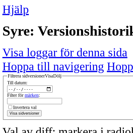
Hjälp
Syre: Versionshistori
Visa loggar för denna sida
Hoppa till navigering
Hoppa
Filtrera sidversioner
Visa
Dölj
Till datum:
Filter för
märken
:
Invertera val
Visa sidversioner
Val av diff: markera i radi