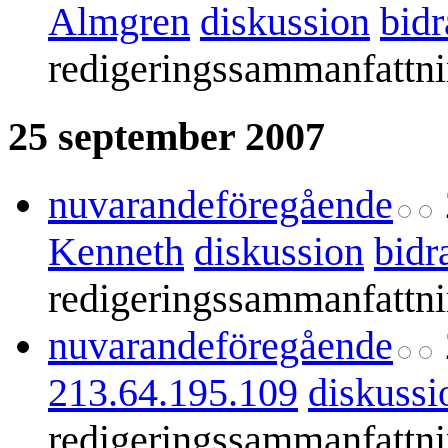
Almgren
diskussion
bidr
redigeringssammanfattn
25 september 2007
nuvarande
föregående
Kenneth
diskussion
bidr
redigeringssammanfattn
nuvarande
föregående
213.64.195.109
diskussi
redigeringssammanfattn