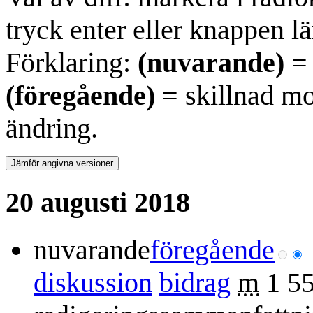
tryck enter eller knappen lä
Förklaring:
(nuvarande)
= 
(föregående)
= skillnad mo
ändring.
20 augusti 2018
nuvarande
föregående
diskussion
bidrag
m
1 5