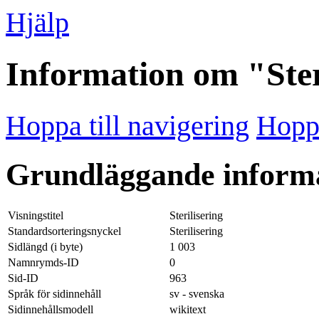
Hjälp
Information om "Ster
Hoppa till navigering
Hoppa
Grundläggande inform
Visningstitel
Sterilisering
Standardsorteringsnyckel
Sterilisering
Sidlängd (i byte)
1 003
Namnrymds-ID
0
Sid-ID
963
Språk för sidinnehåll
sv - svenska
Sidinnehållsmodell
wikitext