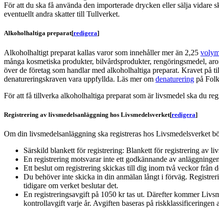
För att du ska få använda den importerade drycken eller sälja vidare sk
eventuellt andra skatter till Tullverket.
Alkoholhaltiga preparat
[
redigera
]
Alkoholhaltigt preparat kallas varor som innehåller mer än 2,25
volym
många kosmetiska produkter, bilvårdsprodukter, rengöringsmedel, arome
över de företag som handlar med alkoholhaltiga preparat. Kravet på til
denatureringskraven vara uppfyllda. Läs mer om
denaturering
på Folkh
För att få tillverka alkoholhaltiga preparat som är livsmedel ska du 
Registrering av livsmedelsanläggning hos Livsmedelsverket
[
redigera
]
Om din livsmedelsanläggning ska registreras hos Livsmedelsverket bö
Särskild blankett för registrering: Blankett för registrering av 
En registrering motsvarar inte ett godkännande av anläggningen
Ett beslut om registrering skickas till dig inom två veckor från d
Du behöver inte skicka in din anmälan långt i förväg. Registreri
tidigare om verket beslutar det.
En registreringsavgift på 1050 kr tas ut. Därefter kommer Livs
kontrollavgift varje år. Avgiften baseras på riskklassificeringen 