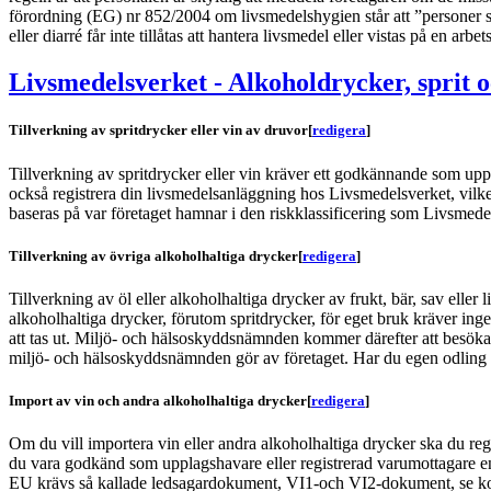
förordning (EG) nr 852/2004 om livsmedelshygien står att ”personer som
eller diarré får inte tillåtas att hantera livsmedel eller vistas på en arb
Livsmedelsverket - Alkoholdrycker, sprit 
Tillverkning av spritdrycker eller vin av druvor
[
redigera
]
Tillverkning av spritdrycker eller vin kräver ett godkännande som upp
också registrera din livsmedelsanläggning hos Livsmedelsverket, vilke
baseras på var företaget hamnar i den riskklassificering som Livsmedel
Tillverkning av övriga alkoholhaltiga drycker
[
redigera
]
Tillverkning av öl eller alkoholhaltiga drycker av frukt, bär, sav el
alkoholhaltiga drycker, förutom spritdrycker, för eget bruk kräver in
att tas ut. Miljö- och hälsoskyddsnämnden kommer därefter att besöka 
miljö- och hälsoskyddsnämnden gör av företaget. Har du egen odling av
Import av vin och andra alkoholhaltiga drycker
[
redigera
]
Om du vill importera vin eller andra alkoholhaltiga drycker ska du re
du vara godkänd som upplagshavare eller registrerad varumottagare en
EU krävs så kallade ledsagardokument, VI1-och VI2-dokument, se komm