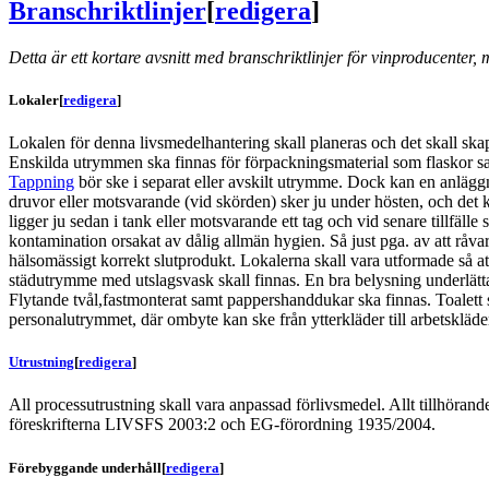
Branschriktlinjer
[
redigera
]
Detta är ett kortare avsnitt med branschriktlinjer för vinproducenter, 
Lokaler
[
redigera
]
Lokalen för denna livsmedelhantering skall planeras och det skall s
Enskilda utrymmen ska finnas för förpackningsmaterial som flaskor sa
Tappning
bör ske i separat eller avskilt utrymme. Dock kan en anlägg
druvor eller motsvarande (vid skörden) sker ju under hösten, och det k
ligger ju sedan i tank eller motsvarande ett tag och vid senare tillfälle
kontamination orsakat av dålig allmän hygien. Så just pga. av att rå
hälsomässigt korrekt slutprodukt. Lokalerna skall vara utformade så a
städutrymme med utslagsvask skall finnas. En bra belysning underlättar
Flytande tvål,fastmonterat samt pappershanddukar ska finnas. Toalett sk
personalutrymmet, där ombyte kan ske från ytterkläder till arbetskläde
Utrustning
[
redigera
]
All processutrustning skall vara anpassad förlivsmedel. Allt tillhöra
föreskrifterna LIVSFS 2003:2 och EG‐förordning 1935/2004.
Förebyggande underhåll
[
redigera
]