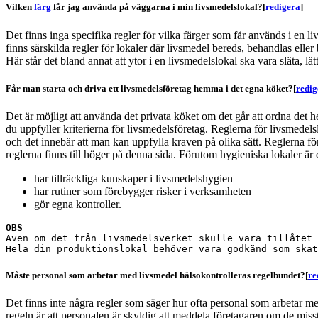
Vilken
färg
får jag använda på väggarna i min livsmedelslokal?
[
redigera
]
Det finns inga specifika regler för vilka färger som får används i en l
finns särskilda regler för lokaler där livsmedel bereds, behandlas eller 
Här står det bland annat att ytor i en livsmedelslokal ska vara släta, lät
Får man starta och driva ett livsmedelsföretag hemma i det egna köket?
[
redig
Det är möjligt att använda det privata köket om det går att ordna det h
du uppfyller kriterierna för livsmedelsföretag. Reglerna för livsmedels
och det innebär att man kan uppfylla kraven på olika sätt. Reglerna fö
reglerna finns till höger på denna sida. Förutom hygieniska lokaler är 
har tillräckliga kunskaper i livsmedelshygien
har rutiner som förebygger risker i verksamheten
gör egna kontroller.
OBS
Även om det från livsmedelsverket skulle vara tillåtet 
Måste personal som arbetar med livsmedel hälsokontrolleras regelbundet?
[
re
Det finns inte några regler som säger hur ofta personal som arbetar m
regeln är att personalen är skyldig att meddela företagaren om de miss