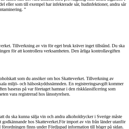
 eller som till exempel har infekterade sår, hudinfektioner, andra sår
kontaminering. ”
ket. Tillverkning av vin för eget bruk kräver inget tillstånd. Du ska
ngen för att kontrollera verksamheten. Den årliga kontrollavgiften
lkoholskatt som du ansöker om hos Skatteverket. Tillverkning av
 lokala miljö- och hälsoskyddsnämnden. En registreringsavgift kommer
ten baseras på var företaget hamnar i den riskklassificering som
ten vara registrerad hos länsstyrelsen.
att du ska kunna sälja vin och andra alkoholdrycker i Sverige måste
t godkännande hos Skatteverket.För import av vin från länder utanför
örordningen finns under Fördjupad information till höger på sidan.