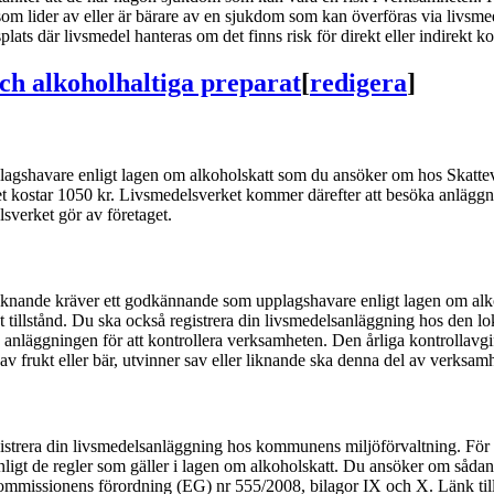
 lider av eller är bärare av en sjukdom som kan överföras via livsmedel
etsplats där livsmedel hanteras om det finns risk för direkt eller indirekt 
och alkoholhaltiga preparat
[
redigera
]
lagshavare enligt lagen om alkoholskatt som du ansöker om hos Skattever
t kostar 1050 kr. Livsmedelsverket kommer därefter att besöka anläggni
sverket gör av företaget.
ler liknande kräver ett godkännande som upplagshavare enligt lagen om a
get tillstånd. Du ska också registrera din livsmedelsanläggning hos den
anläggningen för att kontrollera verksamheten. Den årliga kontrollavgif
 frukt eller bär, utvinner sav eller liknande ska denna del av verksamhe
gistrera din livsmedelsanläggning hos kommunens miljöförvaltning. För 
ligt de regler som gäller i lagen om alkoholskatt. Du ansöker om sådan
issionens förordning (EG) nr 555/2008, bilagor IX och X. Länk till f