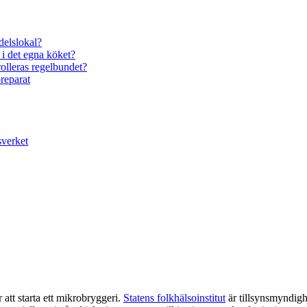
delslokal?
 i det egna köket?
olleras regelbundet?
reparat
sverket
 att starta ett mikrobryggeri.
Statens folkhälsoinstitut
är tillsynsmyndighe