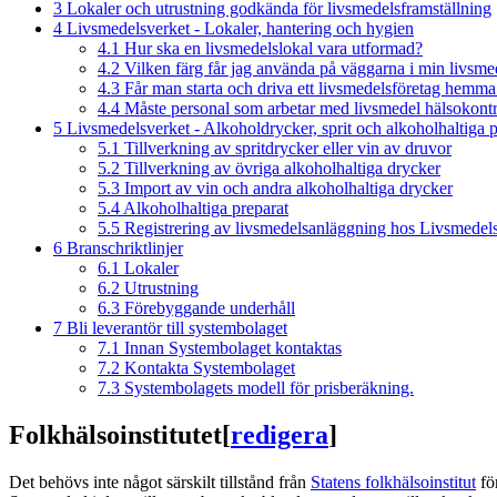
3
Lokaler och utrustning godkända för livsmedelsframställning
4
Livsmedelsverket - Lokaler, hantering och hygien
4.1
Hur ska en livsmedelslokal vara utformad?
4.2
Vilken färg får jag använda på väggarna i min livsme
4.3
Får man starta och driva ett livsmedelsföretag hemma
4.4
Måste personal som arbetar med livsmedel hälsokontr
5
Livsmedelsverket - Alkoholdrycker, sprit och alkoholhaltiga p
5.1
Tillverkning av spritdrycker eller vin av druvor
5.2
Tillverkning av övriga alkoholhaltiga drycker
5.3
Import av vin och andra alkoholhaltiga drycker
5.4
Alkoholhaltiga preparat
5.5
Registrering av livsmedelsanläggning hos Livsmedel
6
Branschriktlinjer
6.1
Lokaler
6.2
Utrustning
6.3
Förebyggande underhåll
7
Bli leverantör till systembolaget
7.1
Innan Systembolaget kontaktas
7.2
Kontakta Systembolaget
7.3
Systembolagets modell för prisberäkning.
Folkhälsoinstitutet
[
redigera
]
Det behövs inte något särskilt tillstånd från
Statens folkhälsoinstitut
för