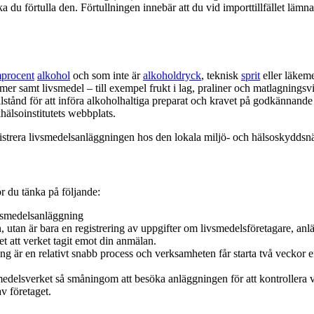
a du förtulla den. Förtullningen innebär att du vid importtillfället lämn
procent
alkohol
och som inte är
alkoholdryck
, teknisk
sprit
eller läkem
r samt livsmedel – till exempel frukt i lag, praliner och matlagningsvi
lstånd för att införa alkoholhaltiga preparat och kravet på godkännande
älsoinstitutets webbplats.
registrera livsmedelsanläggningen hos den lokala miljö- och hälsoskydds
r du tänka på följande:
livsmedelsanläggning
, utan är bara en registrering av uppgifter om livsmedelsföretagare, an
et att verket tagit emot din anmälan.
ng är en relativt snabb process och verksamheten får starta två veckor e
medelsverket så småningom att besöka anläggningen för att kontrollera v
av företaget.