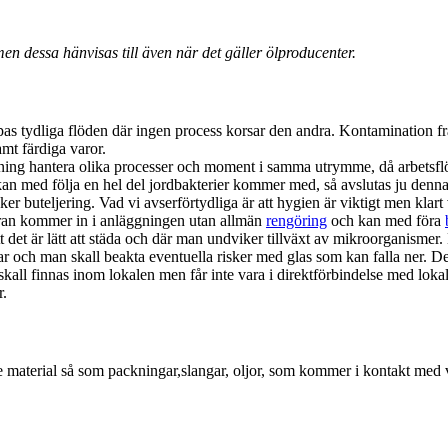
men dessa hänvisas till även när det gäller ölproducenter.
kapas tydliga flöden där ingen process korsar den andra. Kontamination
mt färdiga varor.
ning hantera olika processer och moment i samma utrymme, då arbetsflöd
an med följa en hel del jordbakterier kommer med, så avslutas ju denna p
 sker buteljering. Vad vi avserförtydliga är att hygien är viktigt men klart
varan kommer in i anläggningen utan allmän
rengöring
och kan med föra
tt det är lätt att städa och där man undviker tillväxt av mikroorganisme
 och man skall beakta eventuella risker med glas som kan falla ner. Det 
all finnas inom lokalen men får inte vara i direktförbindelse med lokale
r.
nde material så som packningar,slangar, oljor, som kommer i kontakt med