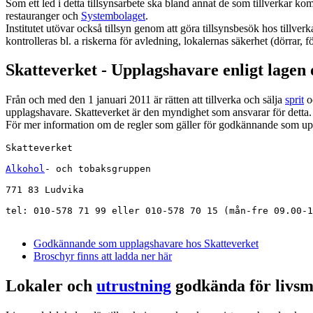
Som ett led i detta tillsynsarbete ska bland annat de som tillverkar kom
restauranger och
Systembolaget
.
Institutet utövar också tillsyn genom att göra tillsynsbesök hos tillve
kontrolleras bl. a riskerna för avledning, lokalernas säkerhet (dörrar,
Skatteverket - Upplagshavare enligt lagen
Från och med den 1 januari 2011 är rätten att tillverka och sälja
sprit
o
upplagshavare. Skatteverket är den myndighet som ansvarar för detta.
För mer information om de regler som gäller för godkännande som uppl
Skatteverket
Alkohol
- och tobaksgruppen
771 83 Ludvika
tel: 010-578 71 99 eller 010-578 70 15 (mån-fre 09.00-1
Godkännande som upplagshavare hos Skatteverket
Broschyr finns att ladda ner här
Lokaler och
utrustning
godkända för livsm