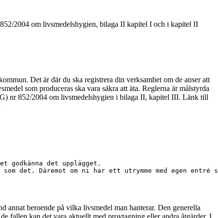
852/2004 om livsmedelshygien, bilaga II kapitel I och i kapitel II
in kommun. Det är där du ska registrera din verksamhet om de anser att
 livsmedel som produceras ska vara säkra att äta. Reglerna är målstyrda
) nr 852/2004 om livsmedelshygien i bilaga II, kapitel III. Länk till
n
et godkänna det upplägget. 

and annat beroende på vilka livsmedel man hanterar. Den generella
e fallen kan det vara aktuellt med provtagning eller andra åtgärder. I