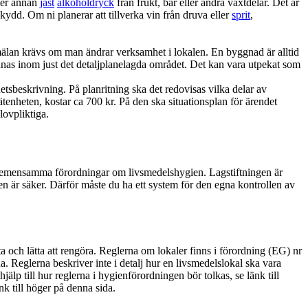
ller annan
jäst
alkoholdryck
från frukt, bär eller andra växtdelar. Det är
dd. Om ni planerar att tillverka vin från druva eller
sprit
,
mälan krävs om man ändrar verksamhet i lokalen. En byggnad är alltid
nnas inom just det detaljplanelagda området. Det kan vara utpekat som
beskrivning. På planritning ska det redovisas vilka delar av
ätenheten, kostar ca 700 kr. På den ska situationsplan för ärendet
lovpliktiga.
EU-gemensamma förordningar om livsmedelshygien. Lagstiftningen är
aten är säker. Därför måste du ha ett system för den egna kontrollen av
äta och lätta att rengöra. Reglerna om lokaler finns i förordning (EG) nr
da. Reglerna beskriver inte i detalj hur en livsmedelslokal ska vara
lp till hur reglerna i hygienförordningen bör tolkas, se länk till
k till höger på denna sida.