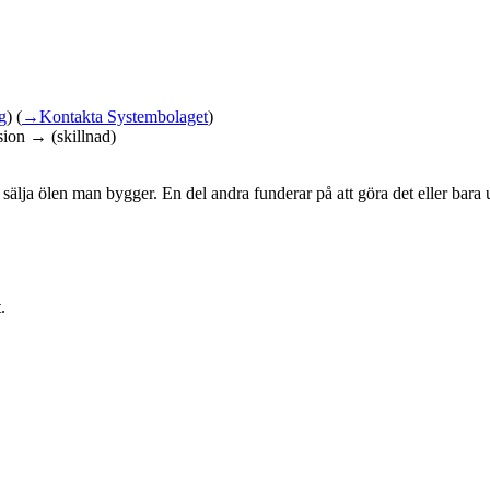
g
)
(
→
Kontakta Systembolaget
)
sion → (skillnad)
 sälja ölen man bygger. En del andra funderar på att göra det eller bara 
.