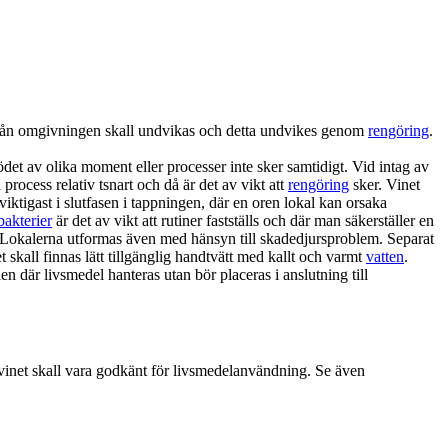
 från omgivningen skall undvikas och detta undvikes genom
rengöring
.
et av olika moment eller processer inte sker samtidigt. Vid intag av
rocess relativ tsnart och då är det av vikt att
rengöring
sker. Vinet
 viktigast i slutfasen i tappningen, där en oren lokal kan orsaka
bakterier
är det av vikt att rutiner fastställs och där man säkerställer en
r. Lokalerna utformas även med hänsyn till skadedjursproblem. Separat
skall finnas lätt tillgänglig handtvätt med kallt och varmt
vatten
.
n där livsmedel hanteras utan bör placeras i anslutning till
 vinet skall vara godkänt för livsmedelanvändning. Se även