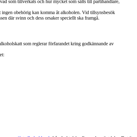
 vad som tillverkats och hur mycket som sålts till partihandlare,
 att ingen obehörig kan komma åt alkoholen. Vid tillsynsbesök
essen där svinn och dess orsaker speciellt ska framgå.
alkoholskatt som reglerar förfarandet kring godkännande av
et: