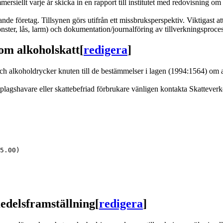
mersiellt varje år skicka in en rapport till institutet med redovisning om
rkande företag. Tillsynen görs utifrån ett missbruksperspektiv. Viktigast
 fönster, lås, larm) och dokumentation/journalföring av tillverkningsproc
 om alkoholskatt
[
redigera
]
ch alkoholdrycker knuten till de bestämmelser i lagen (1994:1564) om 
agshavare eller skattebefriad förbrukare vänligen kontakta Skatteverk
5.00)
edelsframställning
[
redigera
]