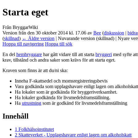
Starta eget
Från BryggarWiki
Version från den 30 oktober 2014 kl. 17.06 av
Bee
(
diskussion
|
bidra
(
skillnad
)
← Äldre version
| Nuvarande version (skillnad) | Nyare ver
Hoppa till navigering
Hoppa till sök
En del
hembryggare
har gått vidare till att starta
bryggeri
med syfte att
krav, tillstånd och andra saker som krävs för att starta eget.
Kraven som finns är att du/ni ska:
Inneha F-skattsedel och momsregistreringsbevis
Vara godkända som upplagshavare enligt lagen om alkoholskatt
Ha lokaler som är godkända för bryggeriverksamhet.
Ha lokaler godkända för livsmedelsframställning.
Ha
utrustning
som är godkänd för livsmedelsframställning
Innehåll
1
Folkhälsoinstitutet
2
Skatteverket - Upplagshavare enligt lagen om alkoholskatt