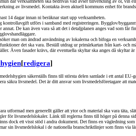
mmun där verksamheten ska bedrivas vad avser tillverkning av öl, vin e
verkning av livsmedel. Kontakta även aktuell kommuns enhet för brandsky
nast 14 dagar innan ni beräknar start upp verksamheten.
ig kontrollavgift utförs i samband med registreringen. Bygglov/byggan
 annat. De kan även vara så att det i detaljplanen anges vad som får fi
gglovshandläggare.
nsöker man om ändrad användning av lokalerna och bifoga en verksamhets
funktioner det ska vara. Beställ utdrag ur primärkartan från kart- och m
ller. Även fasader krävs, där eventuella skyltar ska anges då skyltar är 
 hygien
[
redigera
]
medelshygien säkerställs finns till största delen samlade i ett antal 
oducera säkra livsmedel. Det är ditt ansvar som livsmedelsföretagare att m
ara utformad men generellt gäller att ytor och material ska vara täta, sl
er för livsmedelslokaler. Länk till reglerna finns till höger på denna si
nns dock ett visst stöd i andra dokument. Det finns en vägledning som hjä
sin livsmedelslokal i de nationella branschriktlinjer som finns via län