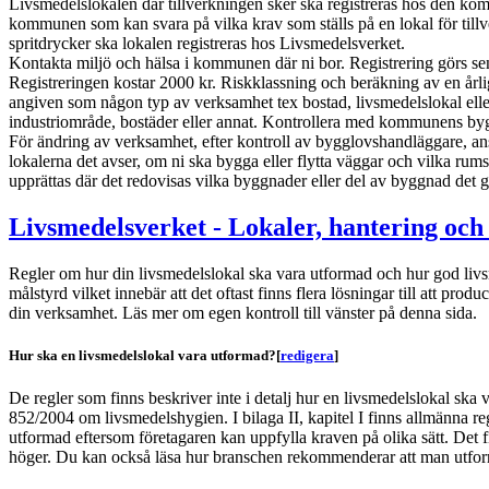
Livsmedelslokalen där tillverkningen sker ska registreras hos den ko
kommunen som kan svara på vilka krav som ställs på en lokal för till
spritdrycker ska lokalen registreras hos Livsmedelsverket.
Kontakta miljö och hälsa i kommunen där ni bor. Registrering görs se
Registreringen kostar 2000 kr. Riskklassning och beräkning av en årl
angiven som någon typ av verksamhet tex bostad, livsmedelslokal eller
industriområde, bostäder eller annat. Kontrollera med kommunens by
För ändring av verksamhet, efter kontroll av bygglovshandläggare, a
lokalerna det avser, om ni ska bygga eller flytta väggar och vilka rums
upprättas där det redovisas vilka byggnader eller del av byggnad det gä
Livsmedelsverket - Lokaler, hantering och
Regler om hur din livsmedelslokal ska vara utformad och hur god livs
målstyrd vilket innebär att det oftast finns flera lösningar till att pr
din verksamhet. Läs mer om egen kontroll till vänster på denna sida.
Hur ska en livsmedelslokal vara utformad?
[
redigera
]
De regler som finns beskriver inte i detalj hur en livsmedelslokal ska v
852/2004 om livsmedelshygien. I bilaga II, kapitel I finns allmänna regl
utformad eftersom företagaren kan uppfylla kraven på olika sätt. Det fi
höger. Du kan också läsa hur branschen rekommenderar att man utformar 