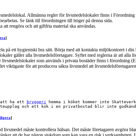
ivsmedelslokal. Allmänna regler för livsmedelslokaler finns i Förordning 
bearbetas. Se länk till förordningen till höger på denna sida.
ta att rengöra och att giftfria material ska användas.
era
]
ela på ett hygieniskt bra sätt. Börja med att kontakta miljökontoret i d
lokaler gäller alla livsmedelsföretagare. Syftet med reglerna är att alla
r livsmedelslokaler som används i privata bostäder finns i förordning (EG
det viktigaste för att producera säkra livsmedel att livsmedelsföretagare
att ha ett 
bryggeri
 hemma i köket kommer inte Skatteverk
digera
]
ed livsmedel måste kontrollera hälsan. Det måste företagaren avgöra bl
tänker att de har någon sjukdom som kan vara en risk i verksamheten. I d