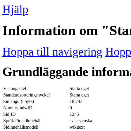
Hjälp
Information om "Star
Hoppa till navigering
Hoppa
Grundläggande inform
Visningstitel
Starta eget
Standardsorteringsnyckel
Starta eget
Sidlängd (i byte)
18 743
Namnrymds-ID
0
Sid-ID
1245
Språk för sidinnehåll
sv - svenska
Sidinnehållsmodell
wikitext