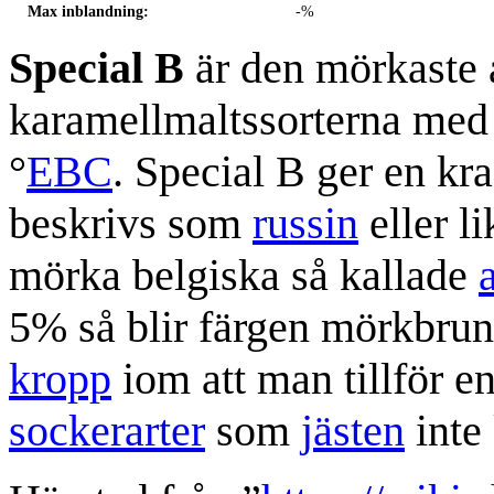
Max inblandning:
-%
Special B
är den mörkaste 
karamellmaltssorterna med
°
EBC
. Special B ger en kr
beskrivs som
russin
eller l
mörka belgiska så kallade
5% så blir färgen mörkbrun t
kropp
iom att man tillför 
sockerarter
som
jästen
inte 