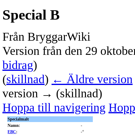
Special B
Från BryggarWiki
Version från den 29 oktobe
bidrag
)
(
skillnad
)
← Äldre version
version → (skillnad)
Hoppa till navigering
Hoppa
Specialmalt
Namn:
-
EBC
:
-°