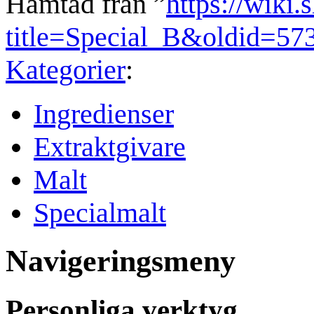
Hämtad från ”
https://wiki.
title=Special_B&oldid=57
Kategorier
:
Ingredienser
Extraktgivare
Malt
Specialmalt
Navigeringsmeny
Personliga verktyg