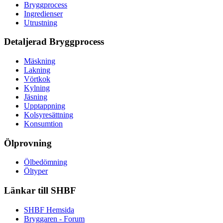
Bryggprocess
Ingredienser
Utrustning
Detaljerad Bryggprocess
Mäskning
Lakning
Vörtkok
Kylning
Jäsning
Upptappning
Kolsyresättning
Konsumtion
Ölprovning
Ölbedömning
Öltyper
Länkar till SHBF
SHBF Hemsida
Bryggaren - Forum