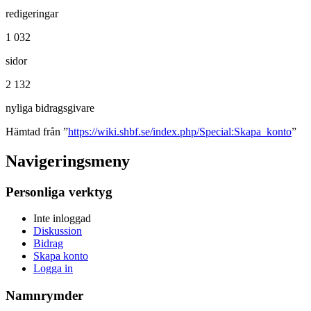
redigeringar
1 032
sidor
2 132
nyliga bidragsgivare
Hämtad från ”
https://wiki.shbf.se/index.php/Special:Skapa_konto
”
Navigeringsmeny
Personliga verktyg
Inte inloggad
Diskussion
Bidrag
Skapa konto
Logga in
Namnrymder