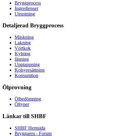
Bryggprocess
Ingredienser
Utrustning
Detaljerad Bryggprocess
Mäskning
Lakning
Vörtkok
Kylning
Jäsning
Upptappning
Kolsyresättning
Konsumtion
Ölprovning
Ölbedömning
Öltyper
Länkar till SHBF
SHBF Hemsida
Bryggaren - Forum