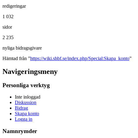
redigeringar
1 032
sidor
2 235
nyliga bidragsgivare
Hämtad från ”
https://wiki.shbf.se/index.php/Special:Skapa_konto
”
Navigeringsmeny
Personliga verktyg
Inte inloggad
Diskussion
Bidrag
Skapa konto
Logga in
Namnrymder