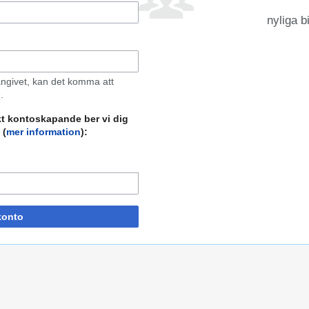
nyliga b
ngivet, kan det komma att
.
kt kontoskapande ber vi dig
 (
mer information
):
konto