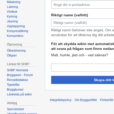
Mäskning
Lakning
Vörtkok
Riktigt namn (valfritt)
Kylning
Jäsning
Upptappning
Riktigt namn behöver inte anges. Om a
Kolsyresättning
användas för att tillskriva dig ditt arbete
Konsumtion
För att skydda wikin mot automatis
Ölprovning
att svara på frågan som finns nedan
Ölbedömning
Malt, humle, jäst och - vad saknas?
Öltyper
Länkar till SHBF
SHBF Hemsida
Bryggaren - Forum
Skapa ditt 
Receptdatabas
Typdeffar
Bryggkurser
Länksida på wikin
Integritetspolicy
Om BryggarWiki
Förbehåll
Verktyg
Specialsidor
Utskriftsvänlig version