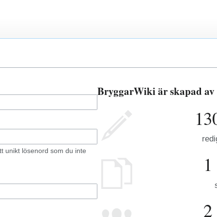
BryggarWiki är skapad av
13
redi
 unikt lösenord som du inte
1
2