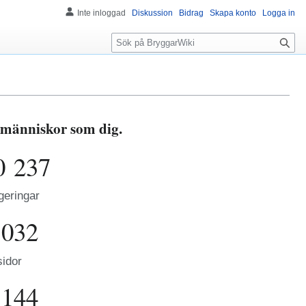
Inte inloggad
Diskussion
Bidrag
Skapa konto
Logga in
S
ö
k
 människor som dig.
0 237
geringar
 032
sidor
 144