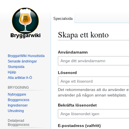
Specialsida
Skapa ett konto
Hoppa
Hoppa
Användarnamn
till
till
BryggarWiki Huvudsida
navigering
sök
Senaste ändringar
Slumpsida
Hjälp
Lösenord
Alla artiklar A-Ö
BRYGGNING
Det rekommenderas att du använder ett
Nybryggare
använder på någon annan webbplats.
Bryggprocess
Bekräfta lösenordet
Ingredienser
Utrustning
Detaljerad
Bryggprocess
E-postadress (valfritt)