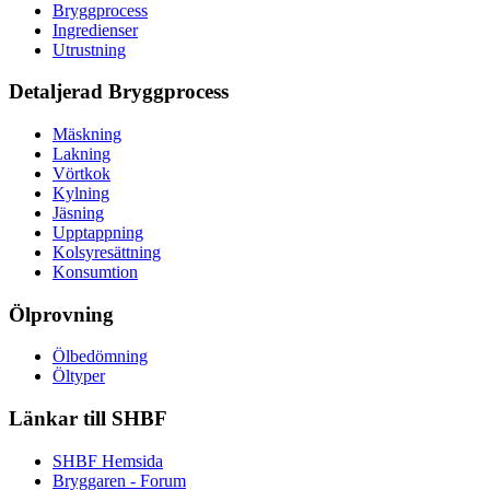
Bryggprocess
Ingredienser
Utrustning
Detaljerad Bryggprocess
Mäskning
Lakning
Vörtkok
Kylning
Jäsning
Upptappning
Kolsyresättning
Konsumtion
Ölprovning
Ölbedömning
Öltyper
Länkar till SHBF
SHBF Hemsida
Bryggaren - Forum