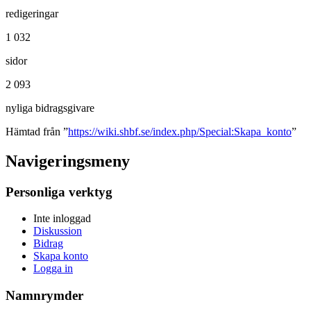
redigeringar
1 032
sidor
2 093
nyliga bidragsgivare
Hämtad från ”
https://wiki.shbf.se/index.php/Special:Skapa_konto
”
Navigeringsmeny
Personliga verktyg
Inte inloggad
Diskussion
Bidrag
Skapa konto
Logga in
Namnrymder