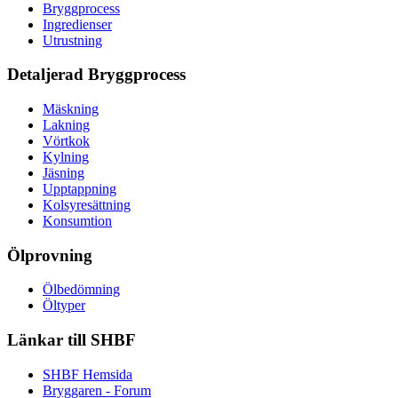
Bryggprocess
Ingredienser
Utrustning
Detaljerad Bryggprocess
Mäskning
Lakning
Vörtkok
Kylning
Jäsning
Upptappning
Kolsyresättning
Konsumtion
Ölprovning
Ölbedömning
Öltyper
Länkar till SHBF
SHBF Hemsida
Bryggaren - Forum