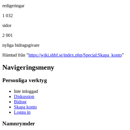
redigeringar
1 032
sidor
2 001
nyliga bidragsgivare
Hämtad från ”
https://wiki.shbf.se/index.php/Special:Skapa_konto
”
Navigeringsmeny
Personliga verktyg
Inte inloggad
Diskussion
Bidrag
Skapa konto
Logga in
Namnrymder