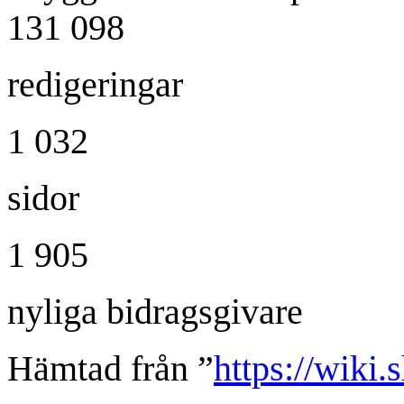
131 098
redigeringar
1 032
sidor
1 905
nyliga bidragsgivare
Hämtad från ”
https://wiki