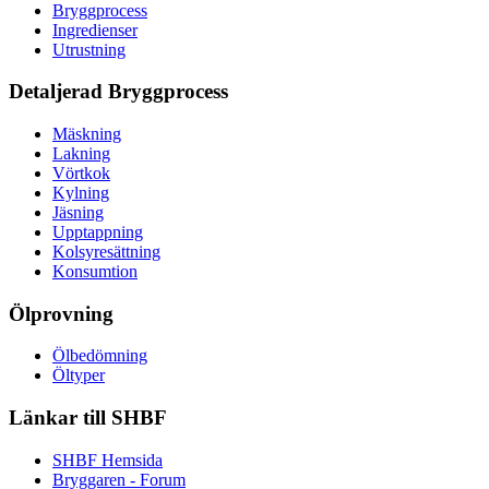
Bryggprocess
Ingredienser
Utrustning
Detaljerad Bryggprocess
Mäskning
Lakning
Vörtkok
Kylning
Jäsning
Upptappning
Kolsyresättning
Konsumtion
Ölprovning
Ölbedömning
Öltyper
Länkar till SHBF
SHBF Hemsida
Bryggaren - Forum