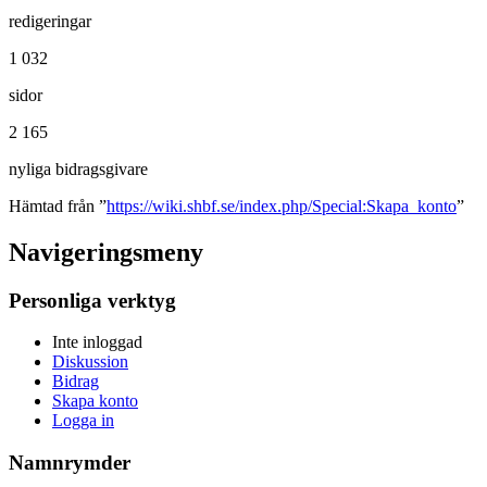
redigeringar
1 032
sidor
2 165
nyliga bidragsgivare
Hämtad från ”
https://wiki.shbf.se/index.php/Special:Skapa_konto
”
Navigeringsmeny
Personliga verktyg
Inte inloggad
Diskussion
Bidrag
Skapa konto
Logga in
Namnrymder