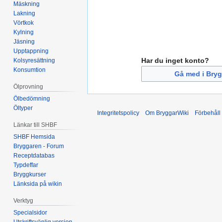
Mäskning
Lakning
Vörtkok
Kylning
Jäsning
Upptappning
Har du inget konto?
Kolsyresättning
Konsumtion
Gå med i Bryg
Ölprovning
Ölbedömning
Öltyper
Integritetspolicy
Om BryggarWiki
Förbehåll
Länkar till SHBF
SHBF Hemsida
Bryggaren - Forum
Receptdatabas
Typdeffar
Bryggkurser
Länksida på wikin
Verktyg
Specialsidor
Utskriftsvänlig version