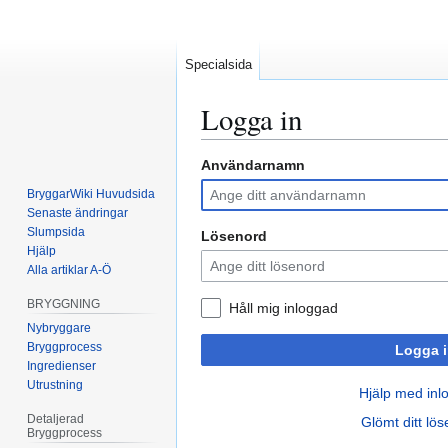
Specialsida
Logga in
Användarnamn
Hoppa
Hoppa
till
till
BryggarWiki Huvudsida
navigering
sök
Senaste ändringar
Slumpsida
Lösenord
Hjälp
Alla artiklar A-Ö
BRYGGNING
Håll mig inloggad
Nybryggare
Bryggprocess
Logga i
Ingredienser
Utrustning
Hjälp med inl
Detaljerad
Glömt ditt lö
Bryggprocess