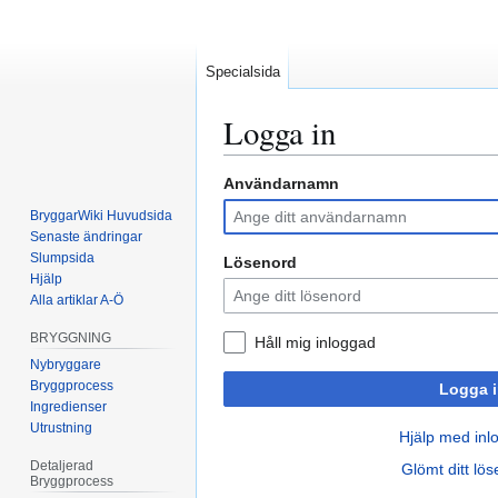
Specialsida
Logga in
Användarnamn
Hoppa
Hoppa
till
till
BryggarWiki Huvudsida
navigering
sök
Senaste ändringar
Slumpsida
Lösenord
Hjälp
Alla artiklar A-Ö
BRYGGNING
Håll mig inloggad
Nybryggare
Bryggprocess
Logga i
Ingredienser
Utrustning
Hjälp med inl
Detaljerad
Glömt ditt lö
Bryggprocess