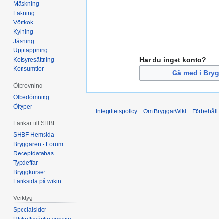
Mäskning
Lakning
Vörtkok
Kylning
Jäsning
Upptappning
Har du inget konto?
Kolsyresättning
Konsumtion
Gå med i Bryg
Ölprovning
Ölbedömning
Öltyper
Integritetspolicy
Om BryggarWiki
Förbehåll
Länkar till SHBF
SHBF Hemsida
Bryggaren - Forum
Receptdatabas
Typdeffar
Bryggkurser
Länksida på wikin
Verktyg
Specialsidor
Utskriftsvänlig version