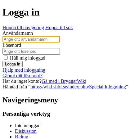
Logga in
Hoppa till navigering
Hoppa till sök
Användarnamn
Lösenord
Håll mig inloggad
Logga in
Hjälp med inloggning
Glömt ditt lösenord?
Har du inget konto?
Gå med i BryggarWiki
Hämtad från ”
https://wiki.shbf.se/index.php/Special:Inloggning
”
Navigeringsmeny
Personliga verktyg
Inte inloggad
Diskussion
Bidrag