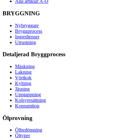
Alla artiklar A-Ö
BRYGGNING
Nybryggare
Bryggprocess
Ingredienser
Utrustning
Detaljerad Bryggprocess
Mäskning
Lakning
Vörtkok
Kylning
Jäsning
Upptappning
Kolsyresättning
Konsumtion
Ölprovning
Ölbedömning
Öltyper