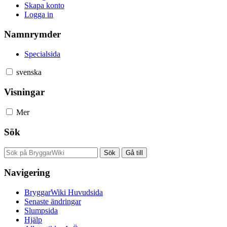
Skapa konto
Logga in
Namnrymder
Specialsida
svenska
Visningar
Mer
Sök
Navigering
BryggarWiki Huvudsida
Senaste ändringar
Slumpsida
Hjälp