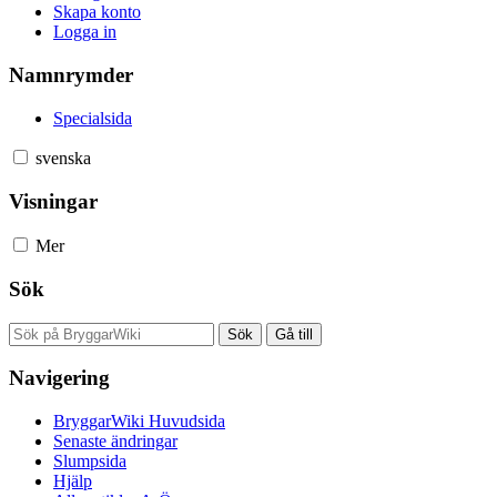
Skapa konto
Logga in
Namnrymder
Specialsida
svenska
Visningar
Mer
Sök
Navigering
BryggarWiki Huvudsida
Senaste ändringar
Slumpsida
Hjälp