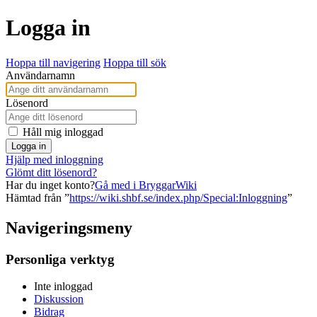
Logga in
Hoppa till navigering
Hoppa till sök
Användarnamn
Lösenord
Håll mig inloggad
Logga in
Hjälp med inloggning
Glömt ditt lösenord?
Har du inget konto?
Gå med i BryggarWiki
Hämtad från ”
https://wiki.shbf.se/index.php/Special:Inloggning
”
Navigeringsmeny
Personliga verktyg
Inte inloggad
Diskussion
Bidrag