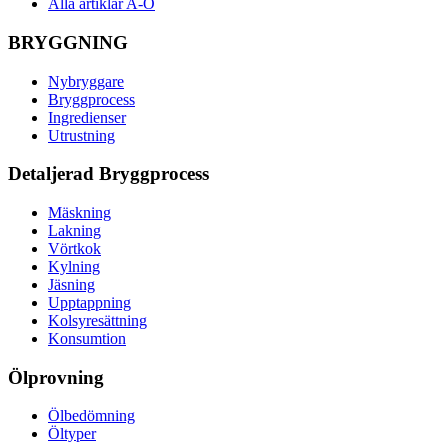
Alla artiklar A-Ö
BRYGGNING
Nybryggare
Bryggprocess
Ingredienser
Utrustning
Detaljerad Bryggprocess
Mäskning
Lakning
Vörtkok
Kylning
Jäsning
Upptappning
Kolsyresättning
Konsumtion
Ölprovning
Ölbedömning
Öltyper