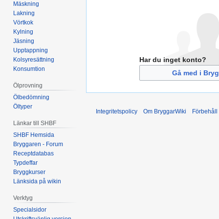
Mäskning
Lakning
Vörtkok
Kylning
Jäsning
Upptappning
Har du inget konto?
Kolsyresättning
Konsumtion
Gå med i Bryg
Ölprovning
Ölbedömning
Öltyper
Integritetspolicy
Om BryggarWiki
Förbehåll
Länkar till SHBF
SHBF Hemsida
Bryggaren - Forum
Receptdatabas
Typdeffar
Bryggkurser
Länksida på wikin
Verktyg
Specialsidor
Utskriftsvänlig version