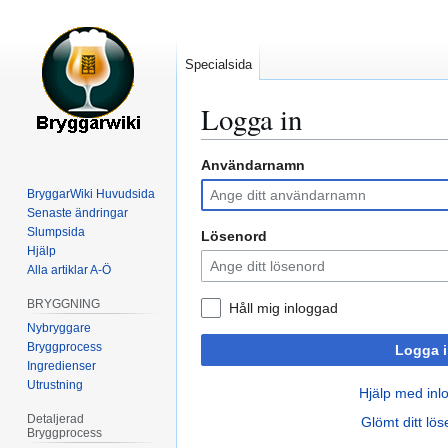
Specialsida
Logga in
Användarnamn
Hoppa
Hoppa
till
till
BryggarWiki Huvudsida
navigering
sök
Senaste ändringar
Slumpsida
Lösenord
Hjälp
Alla artiklar A-Ö
BRYGGNING
Håll mig inloggad
Nybryggare
Bryggprocess
Logga i
Ingredienser
Utrustning
Hjälp med inl
Detaljerad
Glömt ditt lö
Bryggprocess