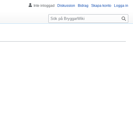
Inte inloggad
Diskussion
Bidrag
Skapa konto
Logga in
S
ö
k