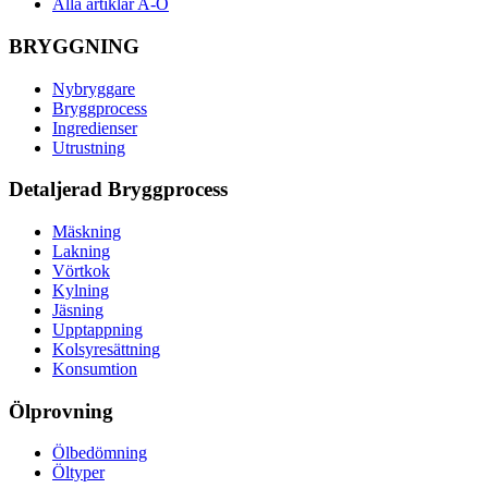
Alla artiklar A-Ö
BRYGGNING
Nybryggare
Bryggprocess
Ingredienser
Utrustning
Detaljerad Bryggprocess
Mäskning
Lakning
Vörtkok
Kylning
Jäsning
Upptappning
Kolsyresättning
Konsumtion
Ölprovning
Ölbedömning
Öltyper