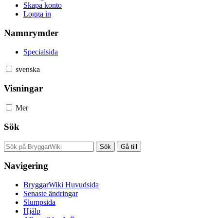
Skapa konto
Logga in
Namnrymder
Specialsida
svenska
Visningar
Mer
Sök
Navigering
BryggarWiki Huvudsida
Senaste ändringar
Slumpsida
Hjälp