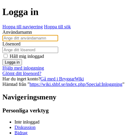
Logga in
Hoppa till navigering
Hoppa till sök
Användarnamn
Lösenord
Håll mig inloggad
Logga in
Hjälp med inloggning
Glömt ditt lösenord?
Har du inget konto?
Gå med i BryggarWiki
Hämtad från ”
https://wiki.shbf.se/index.php/Special:Inloggning
”
Navigeringsmeny
Personliga verktyg
Inte inloggad
Diskussion
Bidrag