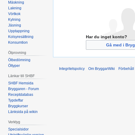
Mäskning
Lakning
Vörtkok
Kylning
Jäsning
Upptappning
Har du inget konto?
Kolsyresättning
Konsumtion
Gå med i Bryg
Ölprovning
Ölbedömning
Öltyper
Integritetspolicy
Om BryggarWiki
Förbehåll
Länkar till SHBF
SHBF Hemsida
Bryggaren - Forum
Receptdatabas
Typdeffar
Bryggkurser
Länksida på wikin
Verktyg
Specialsidor
Utskriftsvänlig version