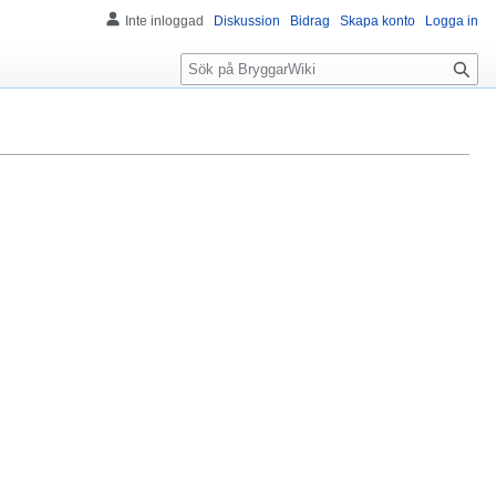
Inte inloggad
Diskussion
Bidrag
Skapa konto
Logga in
S
ö
k