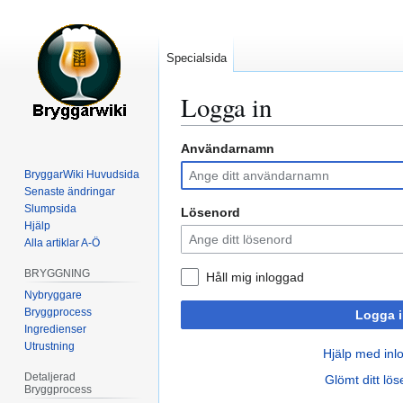
Specialsida
Logga in
Användarnamn
Hoppa
Hoppa
till
till
BryggarWiki Huvudsida
navigering
sök
Senaste ändringar
Slumpsida
Lösenord
Hjälp
Alla artiklar A-Ö
BRYGGNING
Håll mig inloggad
Nybryggare
Bryggprocess
Logga i
Ingredienser
Utrustning
Hjälp med inl
Detaljerad
Glömt ditt lö
Bryggprocess