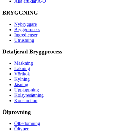
Alla artiklar A-Ö
BRYGGNING
Nybryggare
Bryggprocess
Ingredienser
Utrustning
Detaljerad Bryggprocess
Mäskning
Lakning
Vörtkok
Kylning
Jäsning
Upptappning
Kolsyresättning
Konsumtion
Ölprovning
Ölbedömning
Öltyper