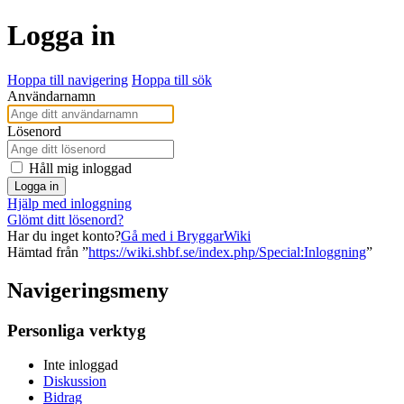
Logga in
Hoppa till navigering
Hoppa till sök
Användarnamn
Lösenord
Håll mig inloggad
Logga in
Hjälp med inloggning
Glömt ditt lösenord?
Har du inget konto?
Gå med i BryggarWiki
Hämtad från ”
https://wiki.shbf.se/index.php/Special:Inloggning
”
Navigeringsmeny
Personliga verktyg
Inte inloggad
Diskussion
Bidrag