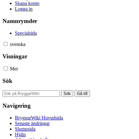
Skapa konto
Logga in
Namnrymder
Specialsida
svenska
Visningar
Mer
Sök
Navigering
BryggarWiki Huvudsida
Senaste ändringar
Slumpsida
Hjälp