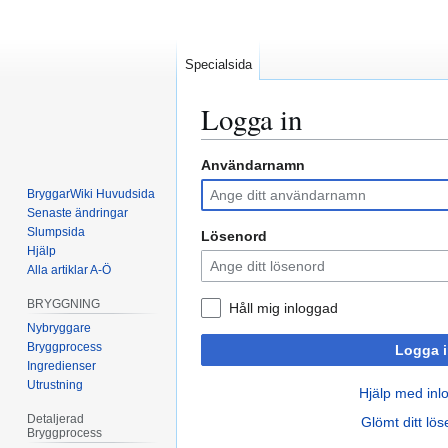
Specialsida
Logga in
Användarnamn
Hoppa
Hoppa
till
till
BryggarWiki Huvudsida
navigering
sök
Senaste ändringar
Slumpsida
Lösenord
Hjälp
Alla artiklar A-Ö
BRYGGNING
Håll mig inloggad
Nybryggare
Bryggprocess
Logga i
Ingredienser
Utrustning
Hjälp med inl
Detaljerad
Glömt ditt lö
Bryggprocess