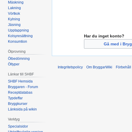
Mäskning
Lakning
Vörtkok
Kylning
Jäsning
Upptappning
Har du inget konto?
Kolsyresättning
Konsumtion
Gå med i Bryg
Ölprovning
Ölbedömning
Öltyper
Integritetspolicy
Om BryggarWiki
Förbehåll
Länkar till SHBF
SHBF Hemsida
Bryggaren - Forum
Receptdatabas
Typdeffar
Bryggkurser
Länksida på wikin
Verktyg
Specialsidor
Utskriftsvänlig version