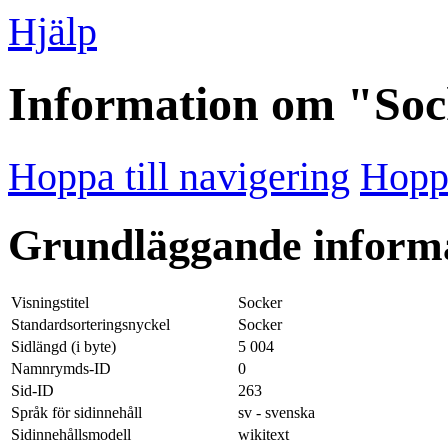
Hjälp
Information om "So
Hoppa till navigering
Hoppa
Grundläggande inform
Visningstitel
Socker
Standardsorteringsnyckel
Socker
Sidlängd (i byte)
5 004
Namnrymds-ID
0
Sid-ID
263
Språk för sidinnehåll
sv - svenska
Sidinnehållsmodell
wikitext