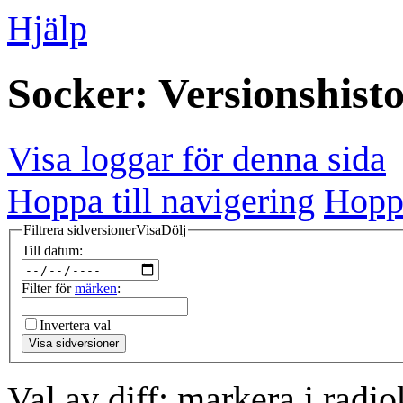
Hjälp
Socker: Versionshist
Visa loggar för denna sida
Hoppa till navigering
Hoppa
Filtrera sidversioner
Visa
Dölj
Till datum:
Filter för
märken
:
Invertera val
Visa sidversioner
Val av diff: markera i radi