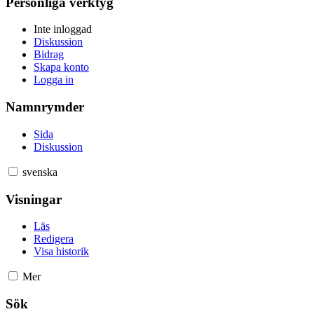
Personliga verktyg
Inte inloggad
Diskussion
Bidrag
Skapa konto
Logga in
Namnrymder
Sida
Diskussion
svenska
Visningar
Läs
Redigera
Visa historik
Mer
Sök