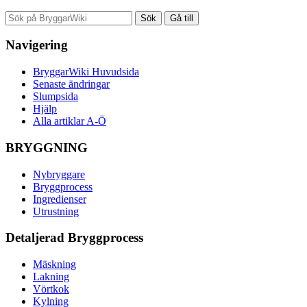
Navigering
BryggarWiki Huvudsida
Senaste ändringar
Slumpsida
Hjälp
Alla artiklar A-Ö
BRYGGNING
Nybryggare
Bryggprocess
Ingredienser
Utrustning
Detaljerad Bryggprocess
Mäskning
Lakning
Vörtkok
Kylning