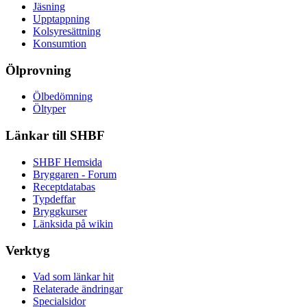
Jäsning
Upptappning
Kolsyresättning
Konsumtion
Ölprovning
Ölbedömning
Öltyper
Länkar till SHBF
SHBF Hemsida
Bryggaren - Forum
Receptdatabas
Typdeffar
Bryggkurser
Länksida på wikin
Verktyg
Vad som länkar hit
Relaterade ändringar
Specialsidor