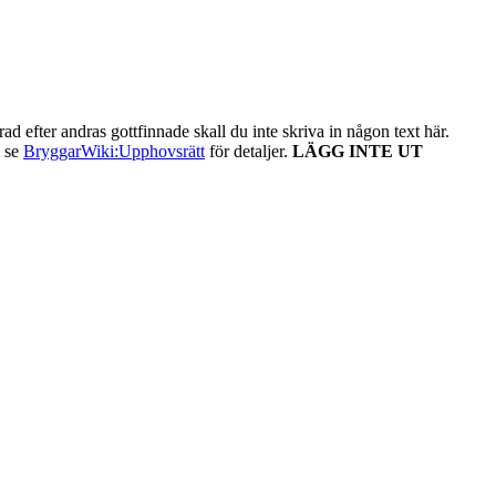
ad efter andras gottfinnade skall du inte skriva in någon text här.
- se
BryggarWiki:Upphovsrätt
för detaljer.
LÄGG INTE UT