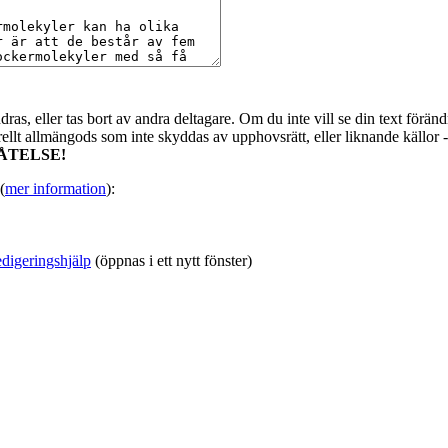
as, eller tas bort av andra deltagare. Om du inte vill se din text förändr
urellt allmängods som inte skyddas av upphovsrätt, eller liknande källor 
ÅTELSE!
(
mer information
):
digeringshjälp
(öppnas i ett nytt fönster)