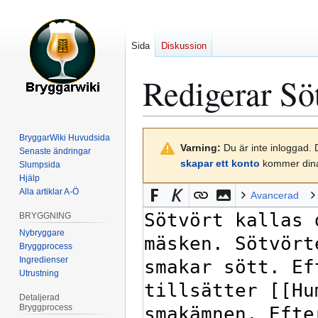
Sida
Diskussion
Redigerar
Sö
Hoppa
Hoppa
BryggarWiki Huvudsida
Varning:
Du är inte inloggad. 
till
till
Senaste ändringar
skapar ett konto
kommer dina 
Slumpsida
navigering
sök
Hjälp
Alla artiklar A-Ö
Avancerad
BRYGGNING
Nybryggare
Bryggprocess
Ingredienser
Utrustning
Detaljerad
Bryggprocess