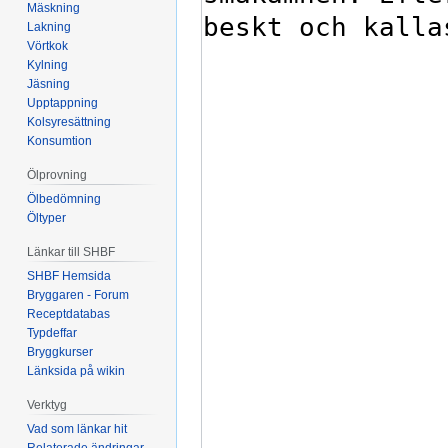
Mäskning
Lakning
Vörtkok
Kylning
Jäsning
Upptappning
Kolsyresättning
Konsumtion
Ölprovning
Ölbedömning
Öltyper
Länkar till SHBF
SHBF Hemsida
Bryggaren - Forum
Receptdatabas
Typdeffar
Bryggkurser
Länksida på wikin
Verktyg
Vad som länkar hit
Relaterade ändringar