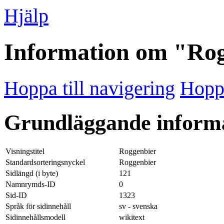
Hjälp
Information om "Ro
Hoppa till navigering
Hoppa
Grundläggande inform
Visningstitel
Roggenbier
Standardsorteringsnyckel
Roggenbier
Sidlängd (i byte)
121
Namnrymds-ID
0
Sid-ID
1323
Språk för sidinnehåll
sv - svenska
Sidinnehållsmodell
wikitext