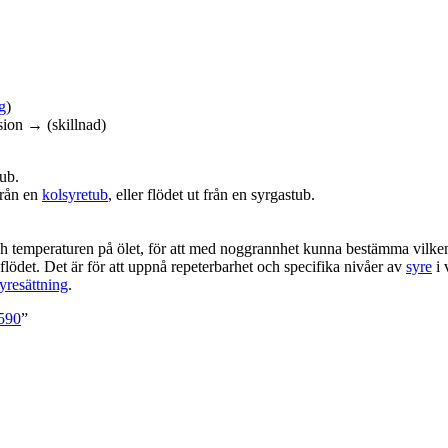
g
)
sion → (skillnad)
tub.
från en
kolsyretub
, eller flödet ut från en syrgastub.
ch temperaturen på ölet, för att med noggrannhet kunna bestämma vilk
flödet. Det är för att uppnå repeterbarhet och specifika nivåer av
syre
i 
yresättning
.
5590
”