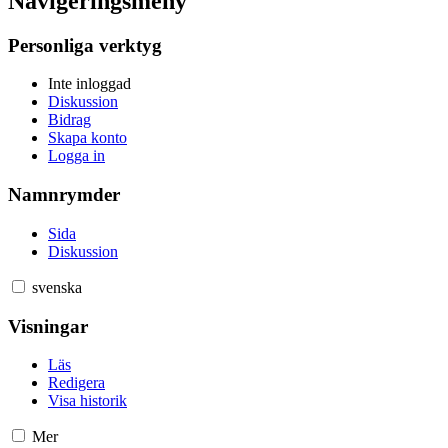
Navigeringsmeny
Personliga verktyg
Inte inloggad
Diskussion
Bidrag
Skapa konto
Logga in
Namnrymder
Sida
Diskussion
svenska
Visningar
Läs
Redigera
Visa historik
Mer