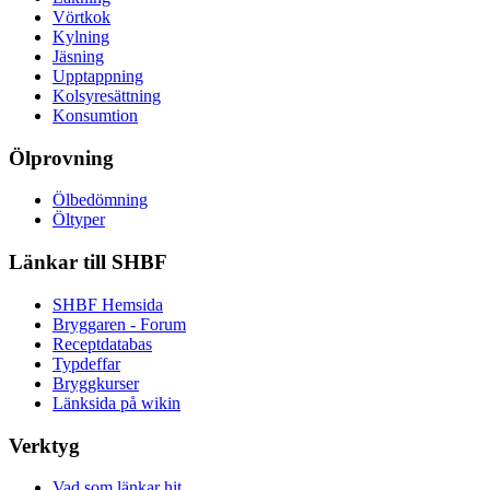
Vörtkok
Kylning
Jäsning
Upptappning
Kolsyresättning
Konsumtion
Ölprovning
Ölbedömning
Öltyper
Länkar till SHBF
SHBF Hemsida
Bryggaren - Forum
Receptdatabas
Typdeffar
Bryggkurser
Länksida på wikin
Verktyg
Vad som länkar hit