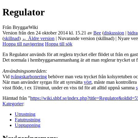
Regulator
Från BryggarWiki
Version från den 24 oktober 2014 kl. 15.21 av
Bee
(
diskussion
|
bidra
(
skillnad
)
← Äldre version
| Nuvarande version (skillnad) | Nyare ver
Hoppa till navigering
Hoppa till sök
En Regulator används för att reglera trycket eller flödet ut från en gas
Det normala i hembryggarsammanhang är att man reglerar trycket ut 
Användningsområden:
Vid
tvångskarbonering
behöver man veta trycket från kolsyretuben o
När man använder syrgas för att syresätta
vört
, måste man kontrollera 
visst flöde, t ex 1l/minut, under en viss tid för att alltid uppnå samma
s
Hämtad från ”
https://wiki.shbf.se/index.php?title=Regulator&oldid=
Kategorier
:
Utrustning
Fatutrustning
Upptappning