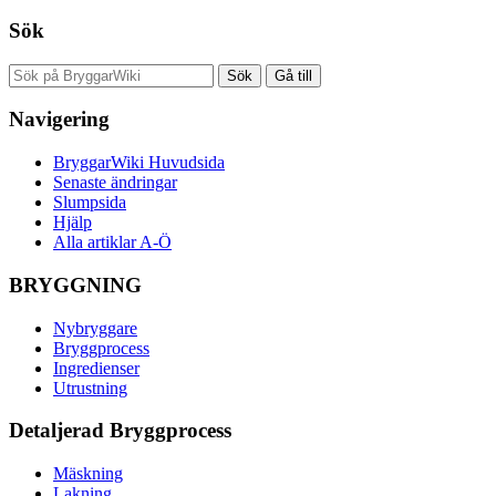
Sök
Navigering
BryggarWiki Huvudsida
Senaste ändringar
Slumpsida
Hjälp
Alla artiklar A-Ö
BRYGGNING
Nybryggare
Bryggprocess
Ingredienser
Utrustning
Detaljerad Bryggprocess
Mäskning
Lakning