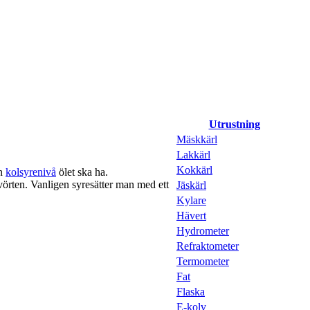
Utrustning
Mäskkärl
Lakkärl
Kokkärl
en
kolsyrenivå
ölet ska ha.
vörten. Vanligen syresätter man med ett
Jäskärl
Kylare
Hävert
Hydrometer
Refraktometer
Termometer
Fat
Flaska
E-kolv