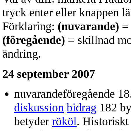
tryck enter eller knappen lä
Förklaring:
(nuvarande)
= 
(föregående)
= skillnad mo
ändring.
24 september 2007
nuvarande
föregående
18
diskussion
bidrag
182 by
betyder
rököl
. Historisk