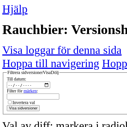
Hjälp
Rauchbier: Versionsh
Visa loggar för denna sida
Hoppa till navigering
Hoppa
Filtrera sidversioner
Visa
Dölj
Till datum:
Filter för
märken
:
Invertera val
Visa sidversioner
Val av diff: markera i radi