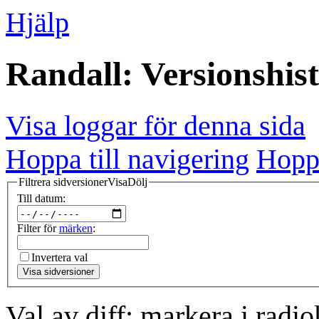
Hjälp
Randall: Versionshis
Visa loggar för denna sida
Hoppa till navigering
Hoppa
Filtrera sidversioner
Visa
Dölj
Till datum:
Filter för
märken
:
Invertera val
Visa sidversioner
Val av diff: markera i radi