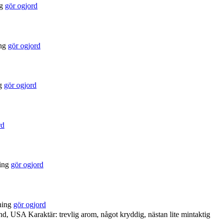
g
gör ogjord
ng
gör ogjord
g
gör ogjord
rd
ing
gör ogjord
ning
gör ogjord
d, USA Karaktär: trevlig arom, något kryddig, nästan lite mintaktig