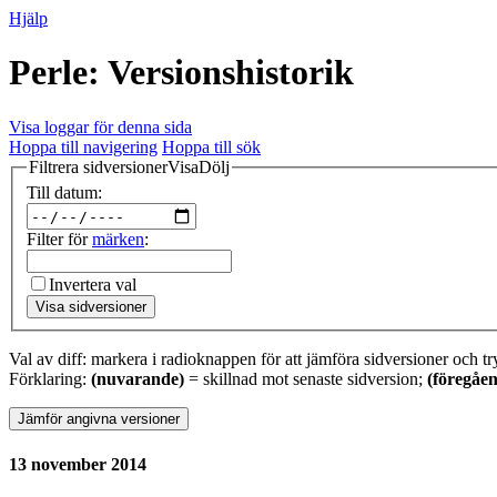
Hjälp
Perle: Versionshistorik
Visa loggar för denna sida
Hoppa till navigering
Hoppa till sök
Filtrera sidversioner
Visa
Dölj
Till datum:
Filter för
märken
:
Invertera val
Visa sidversioner
Val av diff: markera i radioknappen för att jämföra sidversioner och tr
Förklaring:
(nuvarande)
= skillnad mot senaste sidversion;
(föregåe
13 november 2014