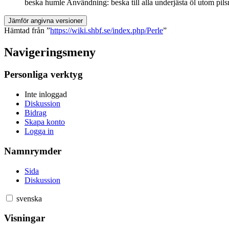
beska humle Användning: beska till alla underjästa öl utom pil
Hämtad från ”
https://wiki.shbf.se/index.php/Perle
”
Navigeringsmeny
Personliga verktyg
Inte inloggad
Diskussion
Bidrag
Skapa konto
Logga in
Namnrymder
Sida
Diskussion
svenska
Visningar