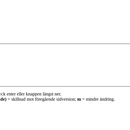
yck enter eller knappen längst ner.
nde)
= skillnad mot föregående sidversion;
m
= mindre ändring.