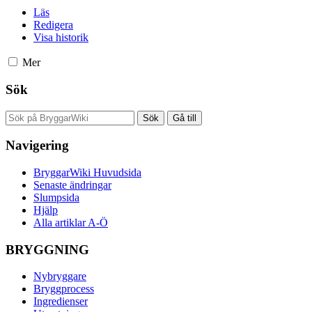
Läs
Redigera
Visa historik
Mer
Sök
Navigering
BryggarWiki Huvudsida
Senaste ändringar
Slumpsida
Hjälp
Alla artiklar A-Ö
BRYGGNING
Nybryggare
Bryggprocess
Ingredienser