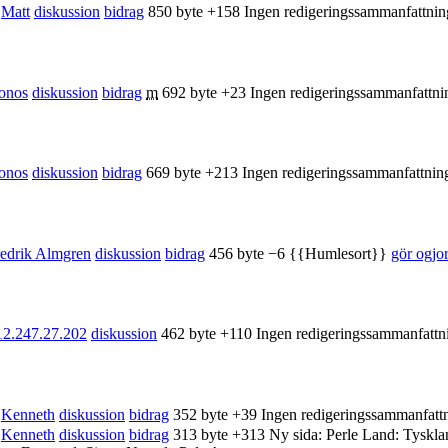
Matt
diskussion
bidrag
850 byte
+158
Ingen redigeringssammanfattnin
onos
diskussion
bidrag
m
692 byte
+23
Ingen redigeringssammanfattni
onos
diskussion
bidrag
669 byte
+213
Ingen redigeringssammanfattnin
edrik Almgren
diskussion
bidrag
456 byte
−6
{{Humlesort}}
gör ogjo
12.247.27.202
diskussion
462 byte
+110
Ingen redigeringssammanfattn
Kenneth
diskussion
bidrag
352 byte
+39
Ingen redigeringssammanfatt
Kenneth
diskussion
bidrag
313 byte
+313
Ny sida: Perle Land: Tysklan