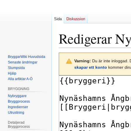
Sida
Diskussion
Redigerar
Ny
Hoppa
Hoppa
BryggarWiki Huvudsida
Varning:
Du är inte inloggad. 
till
till
Senaste ändringar
skapar ett konto
kommer dina 
Slumpsida
navigering
sök
Hjälp
Alla artiklar A-Ö
BRYGGNING
Nybryggare
Bryggprocess
Ingredienser
Utrustning
Detaljerad
Bryggprocess