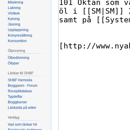
Mäskning
Lakning
Vörtkok
Kylning
Jäsning
Upptappning
Kolsyresättning
Konsumtion
Ölprovning
Ölbedömning
Öltyper
Länkar till SHBF
SHBF Hemsida
Bryggaren - Forum
Receptdatabas
Typdeffar
Bryggkurser
Länksida på wikin
Verktyg
Vad som länkar hit
Relaterade ändringar