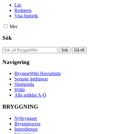
Läs
Redigera
Visa historik
Mer
Sök
Navigering
BryggarWiki Huvudsida
Senaste ändringar
Slumpsida
Hjälp
Alla artiklar A-Ö
BRYGGNING
Nybryggare
Bryggprocess
Ingredienser