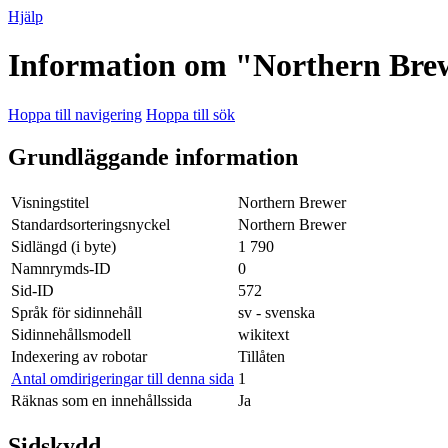
Hjälp
Information om "Northern Bre
Hoppa till navigering
Hoppa till sök
Grundläggande information
Visningstitel
Northern Brewer
Standardsorteringsnyckel
Northern Brewer
Sidlängd (i byte)
1 790
Namnrymds-ID
0
Sid-ID
572
Språk för sidinnehåll
sv - svenska
Sidinnehållsmodell
wikitext
Indexering av robotar
Tillåten
Antal omdirigeringar till denna sida
1
Räknas som en innehållssida
Ja
Sidskydd