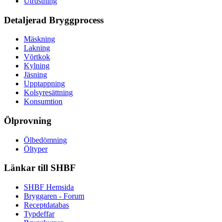
Utrustning
Detaljerad Bryggprocess
Mäskning
Lakning
Vörtkok
Kylning
Jäsning
Upptappning
Kolsyresättning
Konsumtion
Ölprovning
Ölbedömning
Öltyper
Länkar till SHBF
SHBF Hemsida
Bryggaren - Forum
Receptdatabas
Typdeffar