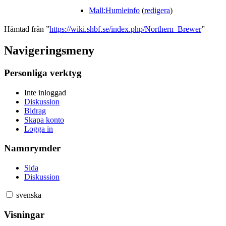
Mall:Humleinfo
(
redigera
)
Hämtad från ”
https://wiki.shbf.se/index.php/Northern_Brewer
”
Navigeringsmeny
Personliga verktyg
Inte inloggad
Diskussion
Bidrag
Skapa konto
Logga in
Namnrymder
Sida
Diskussion
svenska
Visningar