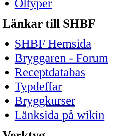
Öltyper
Länkar till SHBF
SHBF Hemsida
Bryggaren - Forum
Receptdatabas
Typdeffar
Bryggkurser
Länksida på wikin
Verktyg