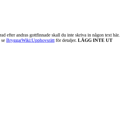
ad efter andras gottfinnade skall du inte skriva in någon text här.
- se
BryggarWiki:Upphovsrätt
för detaljer.
LÄGG INTE UT