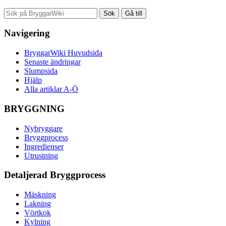
Navigering
BryggarWiki Huvudsida
Senaste ändringar
Slumpsida
Hjälp
Alla artiklar A-Ö
BRYGGNING
Nybryggare
Bryggprocess
Ingredienser
Utrustning
Detaljerad Bryggprocess
Mäskning
Lakning
Vörtkok
Kylning