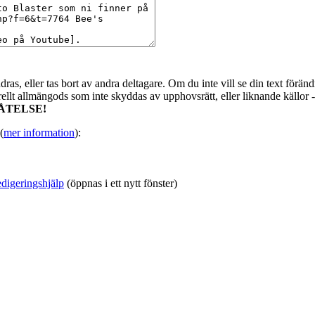
as, eller tas bort av andra deltagare. Om du inte vill se din text förändr
urellt allmängods som inte skyddas av upphovsrätt, eller liknande källor 
ÅTELSE!
(
mer information
):
digeringshjälp
(öppnas i ett nytt fönster)