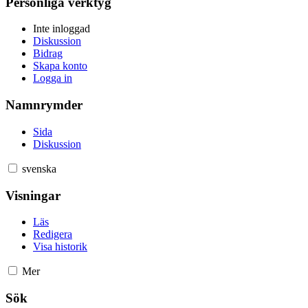
Personliga verktyg
Inte inloggad
Diskussion
Bidrag
Skapa konto
Logga in
Namnrymder
Sida
Diskussion
svenska
Visningar
Läs
Redigera
Visa historik
Mer
Sök