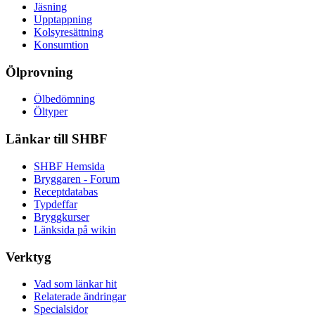
Jäsning
Upptappning
Kolsyresättning
Konsumtion
Ölprovning
Ölbedömning
Öltyper
Länkar till SHBF
SHBF Hemsida
Bryggaren - Forum
Receptdatabas
Typdeffar
Bryggkurser
Länksida på wikin
Verktyg
Vad som länkar hit
Relaterade ändringar
Specialsidor