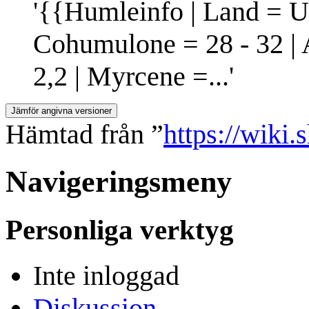
'{{Humleinfo | Land = USA
Cohumulone = 28 - 32 | Ar
2,2 | Myrcene =...'
Hämtad från ”
https://wiki
Navigeringsmeny
Personliga verktyg
Inte inloggad
Diskussion