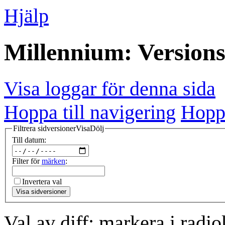
Hjälp
Millennium: Versions
Visa loggar för denna sida
Hoppa till navigering
Hoppa
Filtrera sidversioner
Visa
Dölj
Till datum:
Filter för
märken
:
Invertera val
Visa sidversioner
Val av diff: markera i radi