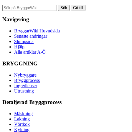
Navigering
BryggarWiki Huvudsida
Senaste ändringar
Slumpsida
Hjälp
Alla artiklar A-Ö
BRYGGNING
Nybryggare
Bryggprocess
Ingredienser
Utrustning
Detaljerad Bryggprocess
Mäskning
Lakning
Vörtkok
Kylning