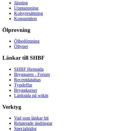
Jäsning
Upptappning
Kolsyresättning
Konsumtion
Ölprovning
Ölbedömning
Öltyper
Länkar till SHBF
SHBF Hemsida
Bryggaren - Forum
Receptdatabas
Typdeffar
Bryggkurser
Länksida på wikin
Verktyg
Vad som länkar hit
Relaterade ändringar
Specialsidor