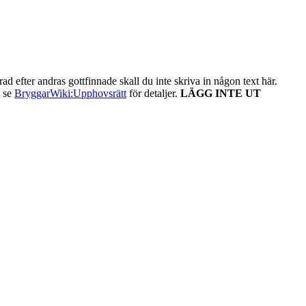
ad efter andras gottfinnade skall du inte skriva in någon text här.
- se
BryggarWiki:Upphovsrätt
för detaljer.
LÄGG INTE UT