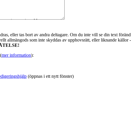
as, eller tas bort av andra deltagare. Om du inte vill se din text förändr
urellt allmängods som inte skyddas av upphovsrätt, eller liknande källor 
ÅTELSE!
(
mer information
):
digeringshjälp
(öppnas i ett nytt fönster)