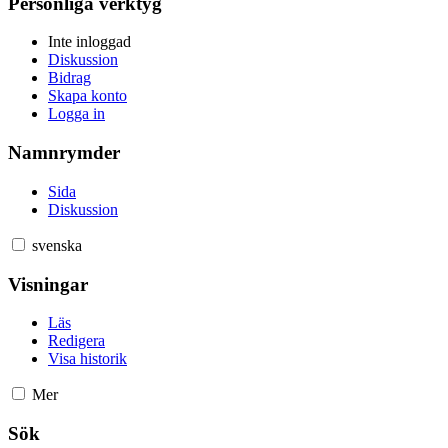
Personliga verktyg
Inte inloggad
Diskussion
Bidrag
Skapa konto
Logga in
Namnrymder
Sida
Diskussion
svenska
Visningar
Läs
Redigera
Visa historik
Mer
Sök