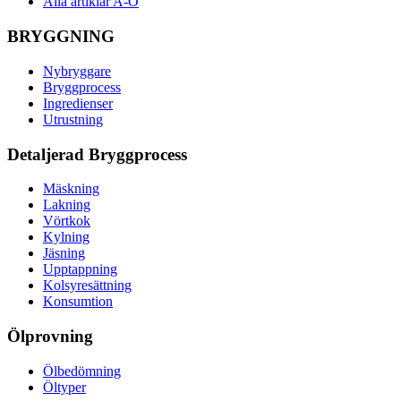
Alla artiklar A-Ö
BRYGGNING
Nybryggare
Bryggprocess
Ingredienser
Utrustning
Detaljerad Bryggprocess
Mäskning
Lakning
Vörtkok
Kylning
Jäsning
Upptappning
Kolsyresättning
Konsumtion
Ölprovning
Ölbedömning
Öltyper