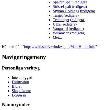
Spalter Spalt
(
redigera
)
Strisselspalt
(
redigera
)
Styrian Goldings
(
redigera
)
Target
(
redigera
)
Tettnanger
(
redigera
)
Ultra
(
redigera
)
Vanguard
(
redigera
)
Willamette
(
redigera
)
Mer...
Hämtad från ”
https://wiki.shbf.se/index.php/Mall:Humleinfo
”
Navigeringsmeny
Personliga verktyg
Inte inloggad
Diskussion
Bidrag
Skapa konto
Logga in
Namnrymder