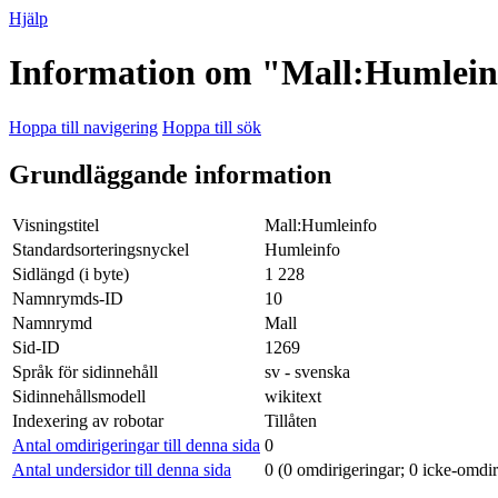
Hjälp
Information om "Mall:Humlein
Hoppa till navigering
Hoppa till sök
Grundläggande information
Visningstitel
Mall:Humleinfo
Standardsorteringsnyckel
Humleinfo
Sidlängd (i byte)
1 228
Namnrymds-ID
10
Namnrymd
Mall
Sid-ID
1269
Språk för sidinnehåll
sv - svenska
Sidinnehållsmodell
wikitext
Indexering av robotar
Tillåten
Antal omdirigeringar till denna sida
0
Antal undersidor till denna sida
0 (0 omdirigeringar; 0 icke-omdir