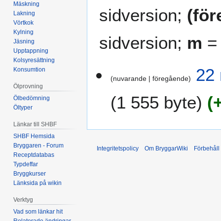
Mäskning
sidversion;
(fö
Lakning
Vörtkok
Kylning
sidversion;
m
= 
Jäsning
Upptappning
Kolsyresättning
2
22 
Konsumtion
nuvarande
föregående
2
Ölprovning
n
1 555 byte
Ölbedömning
o
Öltyper
v
e
Länkar till SHBF
m
SHBF Hemsida
b
Bryggaren - Forum
Integritetspolicy
Om BryggarWiki
Förbehåll
e
Receptdatabas
Typdeffar
r
Bryggkurser
2
Länksida på wikin
0
1
Verktyg
4
Vad som länkar hit
Relaterade ändringar