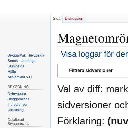
Sida
Diskussion
Magnetomröra
Visa loggar för de
BryggarWiki Huvudsida
Senaste ändringar
Hoppa
Hoppa
Slumpsida
Filtrera sidversioner
Hjälp
till
till
Alla artiklar A-Ö
navigering
sök
Val av diff: mar
BRYGGNING
Nybryggare
Bryggprocess
sidversioner och
Ingredienser
Utrustning
Förklaring:
(nuv
Detaljerad
Bryggprocess