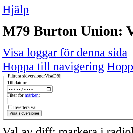
Hjälp
M79 Burton Union: V
Visa loggar för denna sida
Hoppa till navigering
Hoppa
Filtrera sidversioner
Visa
Dölj
Till datum:
Filter för
märken
:
Invertera val
Visa sidversioner
Val av diff: markera i radi