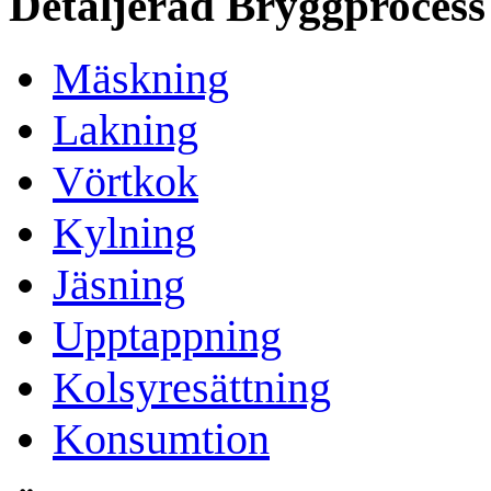
Detaljerad Bryggprocess
Mäskning
Lakning
Vörtkok
Kylning
Jäsning
Upptappning
Kolsyresättning
Konsumtion