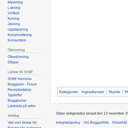
Mäskning
Lakning
Vörtkok
Kylning
Jäsning
Upptappning
Kolsyresättning
Konsumtion
Ölprovning
Ölbedömning
Öltyper
Länkar till SHBF
SHBF Hemsida
Bryggaren - Forum
Receptdatabas
Kategorier
:
Ingredienser
Humle
H
Typdeffar
Bryggkurser
Länksida på wikin
Sidan redigerades senast den 12 november 20
Verktyg
Vad som länkar hit
Integritetspolicy
Om BryggarWiki
Förbehåll
Relaterade ändringar