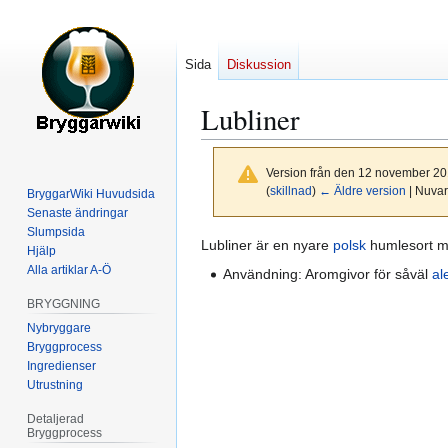
Sida
Diskussion
Lubliner
Version från den 12 november 20
(
skillnad
)
← Äldre version
| Nuvar
BryggarWiki Huvudsida
Senaste ändringar
Slumpsida
Hoppa
Hoppa
Lubliner är en nyare
polsk
humlesort m
Hjälp
till
till
Alla artiklar A-Ö
Användning: Aromgivor för såväl
al
navigering
sök
BRYGGNING
Nybryggare
Bryggprocess
Ingredienser
Utrustning
Detaljerad
Bryggprocess