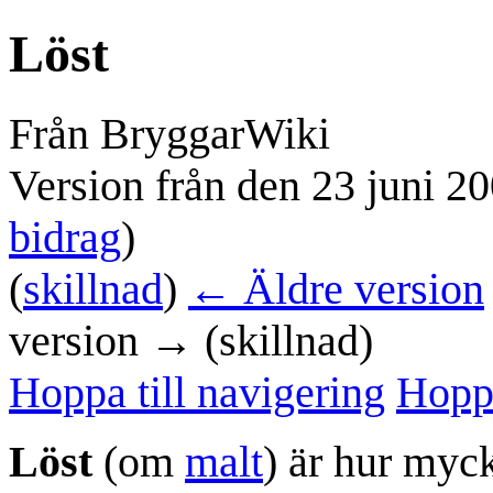
Löst
Från BryggarWiki
Version från den 23 juni 2
bidrag
)
(
skillnad
)
← Äldre version
version → (skillnad)
Hoppa till navigering
Hoppa
Löst
(om
malt
) är hur myc