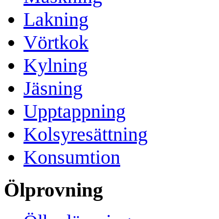
Lakning
Vörtkok
Kylning
Jäsning
Upptappning
Kolsyresättning
Konsumtion
Ölprovning