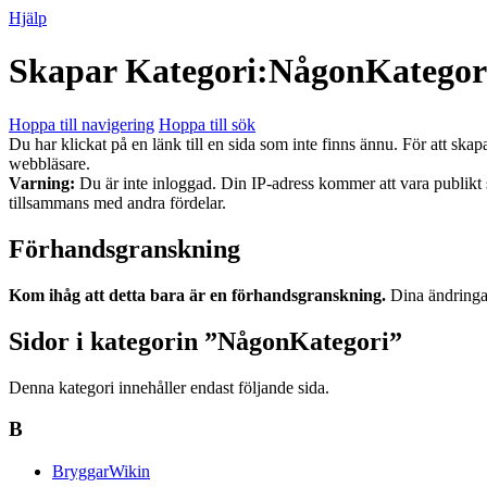
Hjälp
Skapar
Kategori
:
NågonKategor
Hoppa till navigering
Hoppa till sök
Du har klickat på en länk till en sida som inte finns ännu. För att skap
webbläsare.
Varning:
Du är inte inloggad. Din IP-adress kommer att vara publikt
tillsammans med andra fördelar.
Förhandsgranskning
Kom ihåg att detta bara är en förhandsgranskning.
Dina ändringar
Sidor i kategorin ”NågonKategori”
Denna kategori innehåller endast följande sida.
B
BryggarWikin