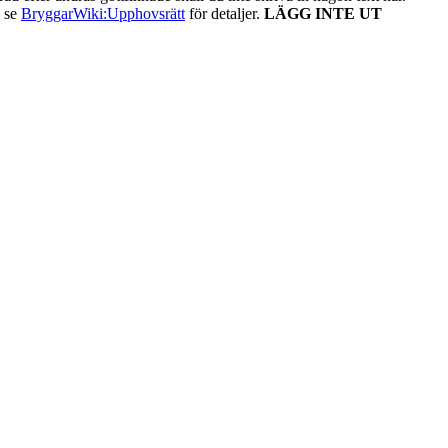
- se
BryggarWiki:Upphovsrätt
för detaljer.
LÄGG INTE UT