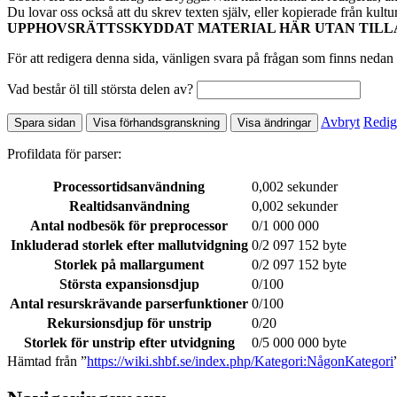
Du lovar oss också att du skrev texten själv, eller kopierade från kult
UPPHOVSRÄTTSSKYDDAT MATERIAL HÄR UTAN TILL
För att redigera denna sida, vänligen svara på frågan som finns nedan 
Vad består öl till största delen av?
Avbryt
Redig
Profildata för parser:
Processortidsanvändning
0,002 sekunder
Realtidsanvändning
0,002 sekunder
Antal nodbesök för preprocessor
0/1 000 000
Inkluderad storlek efter mallutvidgning
0/2 097 152 byte
Storlek på mallargument
0/2 097 152 byte
Största expansionsdjup
0/100
Antal resurskrävande parserfunktioner
0/100
Rekursionsdjup för unstrip
0/20
Storlek för unstrip efter utvidgning
0/5 000 000 byte
Hämtad från ”
https://wiki.shbf.se/index.php/Kategori:NågonKategori