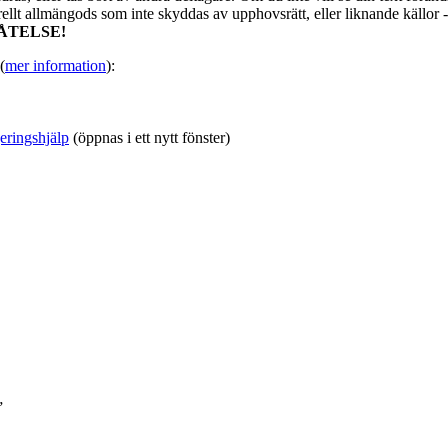
urellt allmängods som inte skyddas av upphovsrätt, eller liknande källor 
ÅTELSE!
(
mer information
):
eringshjälp
(öppnas i ett nytt fönster)
”