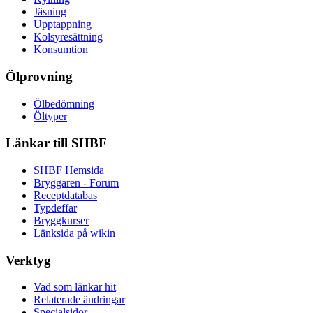
Jäsning
Upptappning
Kolsyresättning
Konsumtion
Ölprovning
Ölbedömning
Öltyper
Länkar till SHBF
SHBF Hemsida
Bryggaren - Forum
Receptdatabas
Typdeffar
Bryggkurser
Länksida på wikin
Verktyg
Vad som länkar hit
Relaterade ändringar
Specialsidor