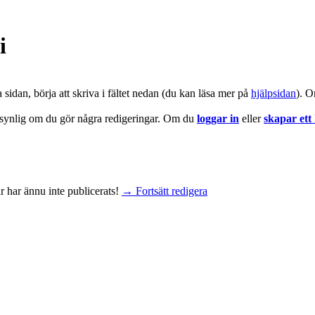
i
a sidan, börja att skriva i fältet nedan (du kan läsa mer på
hjälpsidan
). O
 synlig om du gör några redigeringar. Om du
loggar in
eller
skapar ett
 har ännu inte publicerats!
→ Fortsätt redigera