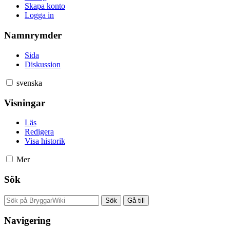
Skapa konto
Logga in
Namnrymder
Sida
Diskussion
svenska
Visningar
Läs
Redigera
Visa historik
Mer
Sök
Navigering