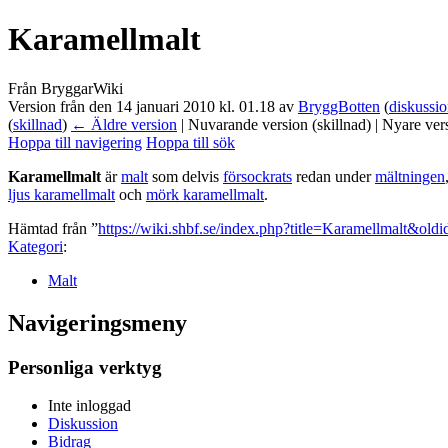
Karamellmalt
Från BryggarWiki
Version från den 14 januari 2010 kl. 01.18 av
BryggBotten
(
diskussi
(
skillnad
)
← Äldre version
| Nuvarande version (skillnad) | Nyare ver
Hoppa till navigering
Hoppa till sök
Karamellmalt
är
malt
som delvis
försockrats
redan under
mältningen
ljus karamellmalt
och
mörk karamellmalt
.
Hämtad från ”
https://wiki.shbf.se/index.php?title=Karamellmalt&old
Kategori
:
Malt
Navigeringsmeny
Personliga verktyg
Inte inloggad
Diskussion
Bidrag