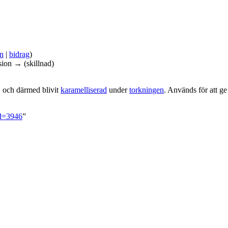
on
|
bidrag
)
sion → (skillnad)
, och därmed blivit
karamelliserad
under
torkningen
. Används för att ge
id=3946
”