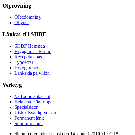
Ölprovning
Ölbedömning
Öltyper
Länkar till SHBF
SHBF Hemsida
Bryggaren - Forum
Receptdatabas
Typdeffar
Bryggkurser
Länksida på wikin
Verktyg
Vad som länkar hit
Relaterade ändringar
Specialsidor
Utskriftsvänlig version
Permanent länk
Sidinformation
Sidan redigerades senast den 14 januari 2010 kl. 01.18.