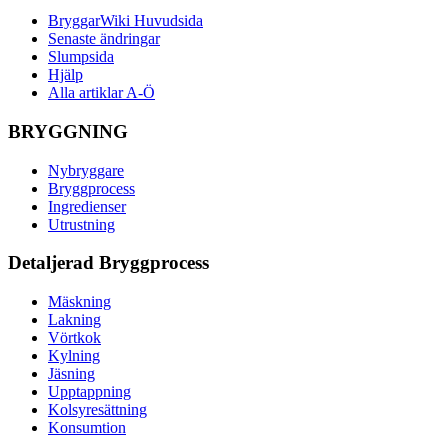
BryggarWiki Huvudsida
Senaste ändringar
Slumpsida
Hjälp
Alla artiklar A-Ö
BRYGGNING
Nybryggare
Bryggprocess
Ingredienser
Utrustning
Detaljerad Bryggprocess
Mäskning
Lakning
Vörtkok
Kylning
Jäsning
Upptappning
Kolsyresättning
Konsumtion