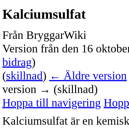
Kalciumsulfat
Från BryggarWiki
Version från den 16 oktobe
bidrag
)
(
skillnad
)
← Äldre version
version → (skillnad)
Hoppa till navigering
Hoppa
Kalciumsulfat
är en kemisk