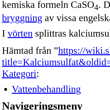
kemiska formeln CaSO
. 
4
bryggning
av vissa engels
I
vörten
splittras kalciumsul
Hämtad från ”
https://wiki.
title=Kalciumsulfat&oldid
Kategori
:
Vattenbehandling
Navigeringsmeny