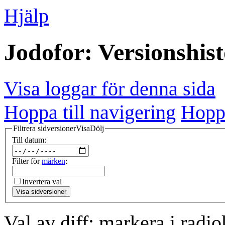
Hjälp
Jodofor: Versionshist
Visa loggar för denna sida
Hoppa till navigering
Hoppa
Filtrera sidversioner
Visa
Dölj
Till datum:
Filter för
märken
:
Invertera val
Visa sidversioner
Val av diff: markera i radi