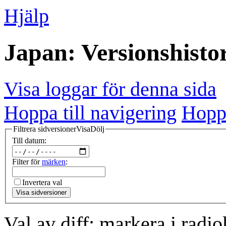
Hjälp
Japan: Versionshisto
Visa loggar för denna sida
Hoppa till navigering
Hoppa
Filtrera sidversioner
Visa
Dölj
Till datum:
Filter för
märken
:
Invertera val
Visa sidversioner
Val av diff: markera i radi