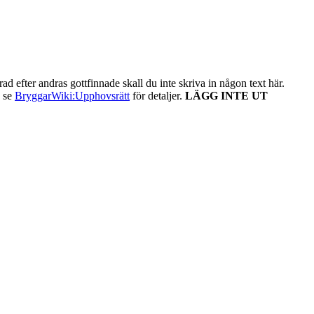
ad efter andras gottfinnade skall du inte skriva in någon text här.
- se
BryggarWiki:Upphovsrätt
för detaljer.
LÄGG INTE UT