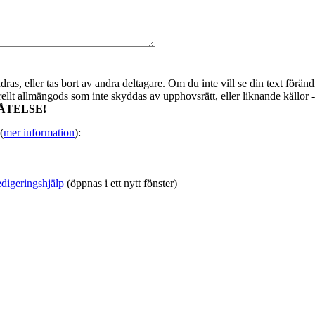
as, eller tas bort av andra deltagare. Om du inte vill se din text förändr
urellt allmängods som inte skyddas av upphovsrätt, eller liknande källor 
ÅTELSE!
(
mer information
):
digeringshjälp
(öppnas i ett nytt fönster)