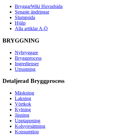
BryggarWiki Huvudsida
Senaste ändringar
Slumpsida
Hjälp
Alla artiklar A-Ö
BRYGGNING
Nybryggare
Bryggprocess
Ingredienser
Utrustning
Detaljerad Bryggprocess
Mäskning
Lakning
Vörtkok
Kylning
Jäsning
Upptappning
Kolsyresättning
Konsumtion