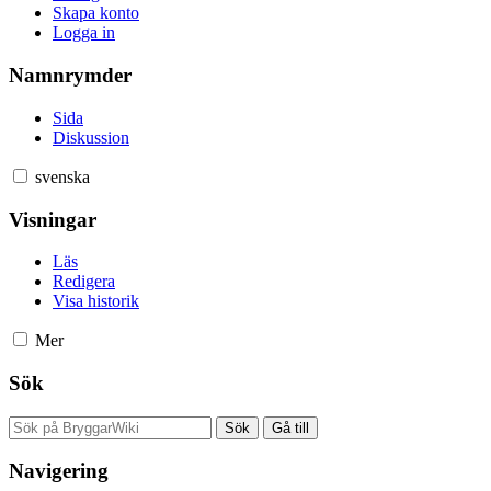
Skapa konto
Logga in
Namnrymder
Sida
Diskussion
svenska
Visningar
Läs
Redigera
Visa historik
Mer
Sök
Navigering