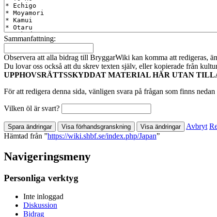
Sammanfattning:
Observera att alla bidrag till BryggarWiki kan komma att redigeras, ändr
Du lovar oss också att du skrev texten själv, eller kopierade från kult
UPPHOVSRÄTTSSKYDDAT MATERIAL HÄR UTAN TILL
För att redigera denna sida, vänligen svara på frågan som finns nedan 
Vilken öl är svart?
Avbryt
Re
Hämtad från ”
https://wiki.shbf.se/index.php/Japan
”
Navigeringsmeny
Personliga verktyg
Inte inloggad
Diskussion
Bidrag