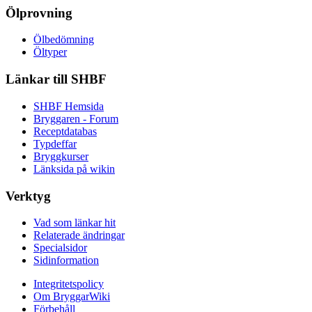
Ölprovning
Ölbedömning
Öltyper
Länkar till SHBF
SHBF Hemsida
Bryggaren - Forum
Receptdatabas
Typdeffar
Bryggkurser
Länksida på wikin
Verktyg
Vad som länkar hit
Relaterade ändringar
Specialsidor
Sidinformation
Integritetspolicy
Om BryggarWiki
Förbehåll