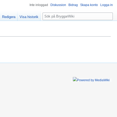
Inte inloggad
Diskussion
Bidrag
Skapa konto
Logga in
S
Redigera
Visa historik
ö
k