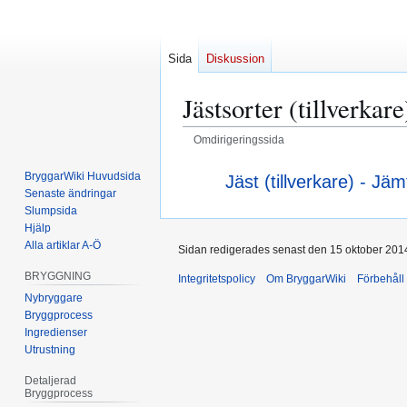
Sida
Diskussion
Jästsorter (tillverkare
Omdirigeringssida
Hoppa
Hoppa
Omdirigering till:
BryggarWiki Huvudsida
Jäst (tillverkare) - Jäm
till
till
Senaste ändringar
navigering
sök
Slumpsida
Hjälp
Alla artiklar A-Ö
Sidan redigerades senast den 15 oktober 2014 
BRYGGNING
Integritetspolicy
Om BryggarWiki
Förbehåll
Nybryggare
Bryggprocess
Ingredienser
Utrustning
Detaljerad
Bryggprocess