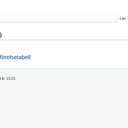
Läs
)
förelsetabell
kl. 10.33.