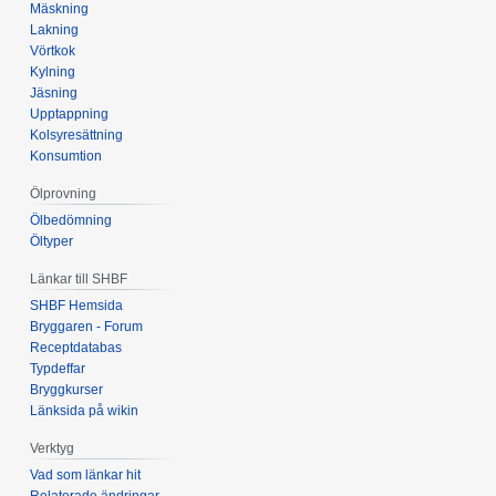
Mäskning
Lakning
Vörtkok
Kylning
Jäsning
Upptappning
Kolsyresättning
Konsumtion
Ölprovning
Ölbedömning
Öltyper
Länkar till SHBF
SHBF Hemsida
Bryggaren - Forum
Receptdatabas
Typdeffar
Bryggkurser
Länksida på wikin
Verktyg
Vad som länkar hit
Relaterade ändringar