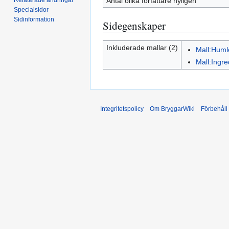
Antal olika författare nyligen
Specialsidor
Sidinformation
Sidegenskaper
Inkluderade mallar (2)
Mall:Huml
Mall:Ingre
Integritetspolicy
Om BryggarWiki
Förbehåll