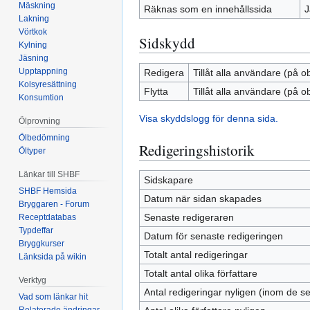
Mäskning
Räknas som en innehållssida
J
Lakning
Vörtkok
Sidskydd
Kylning
Jäsning
Upptappning
Redigera
Tillåt alla användare (på o
Kolsyresättning
Flytta
Tillåt alla användare (på o
Konsumtion
Visa skyddslogg för denna sida.
Ölprovning
Ölbedömning
Redigeringshistorik
Öltyper
Länkar till SHBF
Sidskapare
SHBF Hemsida
Datum när sidan skapades
Bryggaren - Forum
Senaste redigeraren
Receptdatabas
Typdeffar
Datum för senaste redigeringen
Bryggkurser
Totalt antal redigeringar
Länksida på wikin
Totalt antal olika författare
Verktyg
Antal redigeringar nyligen (inom de s
Vad som länkar hit
Relaterade ändringar