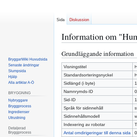
Sida
Diskussion
Information om "Hum
Grundläggande information
Hoppa
Hoppa
till
till
BryggarWiki Huvudsida
Senaste ändringar
navigering
sök
Visningstitel
H
Slumpsida
Standardsorteringsnyckel
H
Hjälp
Alla artiklar A-Ö
Sidlängd (i byte)
1
Namnrymds-ID
0
BRYGGNING
Sid-ID
1
Nybryggare
Bryggprocess
Språk för sidinnehåll
s
Ingredienser
Sidinnehållsmodell
w
Utrustning
Indexering av robotar
T
Detaljerad
Bryggprocess
Antal omdirigeringar till denna sida
0