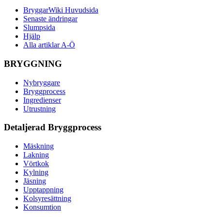
BryggarWiki Huvudsida
Senaste ändringar
Slumpsida
Hjälp
Alla artiklar A-Ö
BRYGGNING
Nybryggare
Bryggprocess
Ingredienser
Utrustning
Detaljerad Bryggprocess
Mäskning
Lakning
Vörtkok
Kylning
Jäsning
Upptappning
Kolsyresättning
Konsumtion