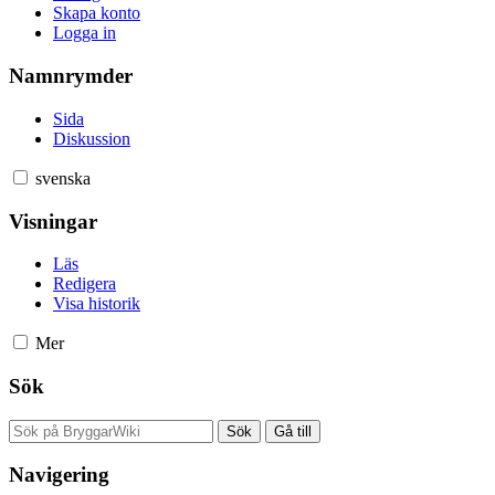
Skapa konto
Logga in
Namnrymder
Sida
Diskussion
svenska
Visningar
Läs
Redigera
Visa historik
Mer
Sök
Navigering