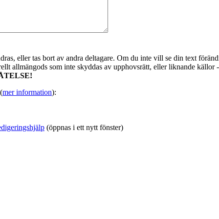
as, eller tas bort av andra deltagare. Om du inte vill se din text förändr
urellt allmängods som inte skyddas av upphovsrätt, eller liknande källor 
ÅTELSE!
(
mer information
):
digeringshjälp
(öppnas i ett nytt fönster)