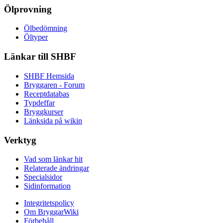
Ölprovning
Ölbedömning
Öltyper
Länkar till SHBF
SHBF Hemsida
Bryggaren - Forum
Receptdatabas
Typdeffar
Bryggkurser
Länksida på wikin
Verktyg
Vad som länkar hit
Relaterade ändringar
Specialsidor
Sidinformation
Integritetspolicy
Om BryggarWiki
Förbehåll