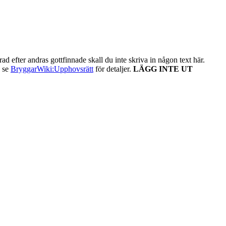
ad efter andras gottfinnade skall du inte skriva in någon text här.
- se
BryggarWiki:Upphovsrätt
för detaljer.
LÄGG INTE UT